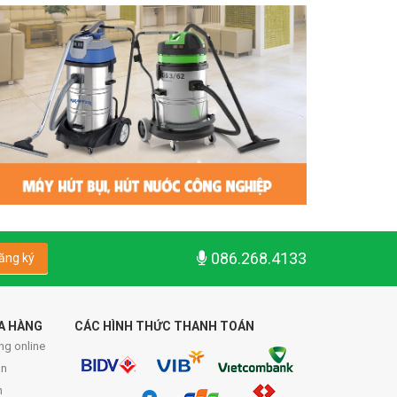
086.268.4133
ăng ký
A HÀNG
CÁC HÌNH THỨC THANH TOÁN
ng online
́n
n