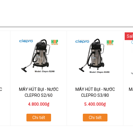
Sal
C
MÁY HÚT BỤI - NƯỚC
MÁY HÚT BỤI - NƯỚC
Má
CLEPRO S2/60
CLEPRO S3/80
4.800.000₫
5.400.000₫
Chi tiết
Chi tiết