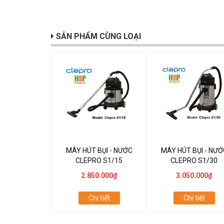
SẢN PHẨM CÙNG LOẠI
MÁY HÚT BỤI - NƯỚC
MÁY HÚT BỤI - NƯỚ
CLEPRO S1/15
CLEPRO S1/30
2.850.000₫
3.050.000₫
Chi tiết
Chi tiết