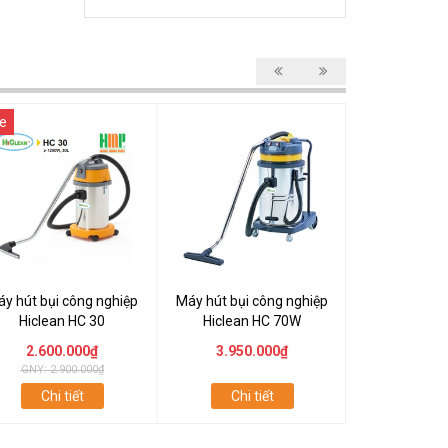
e
y hút bụi công nghiệp
Máy hút bụi công nghiệp
Máy hút bụi 
Hiclean HC 30
Hiclean HC 70W
Hiclean
2.600.000₫
3.950.000₫
5.000
GNY: 2.900.000₫
Chi tiết
Chi tiết
Chi t