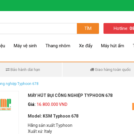
Hotline:
0
TÌM
iệu
Máy vệ sinh
Thang nhôm
Xe đẩy
Máy hút ẩm
Bảo hành dài hạn
Giao hàng toàn quốc
ông nghiệp Typhoon 678
MÁY HÚT BỤI CÔNG NGHIỆP TYPHOON 678
Giá:
16.800.000 VND
Model:
KSM Typhoon 678
Hãng sản xuất:Typhoon
Xuất xứ: Italy