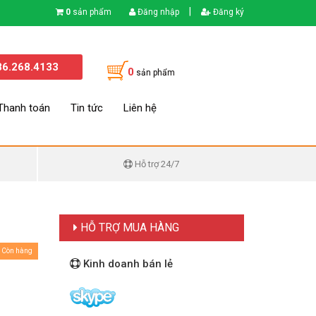
|
0
sản phẩm
Đăng nhập
Đăng ký
86.268.4133
0
sản phẩm
Thanh toán
Tin tức
Liên hệ
Hỗ trợ 24/7
HỖ TRỢ MUA HÀNG
Còn hàng
Kinh doanh bán lẻ