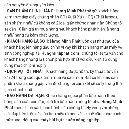
còn nguyên đai nguyên kiện
-
SẢN PHẨM CHÍNH HÃNG:
Hưng Minh Phát
sẽ gửi khách hàng
xem trực tiếp giấy chứng nhận CO (Xuất Xứ) + CQ (Chất lượng),
sản phẩm nhái/ cũ không có 2 loại giấy chứng nhận này. Chúng tôi
sẽ đền 10 lần giá trị mua hàng nếu khách hàng phát hiện là hàng
nhái/ hàng cũ kém chất lượng.
- KHÁCH HÀNG LÀ SỐ 1:
Hưng Minh Phát
luôn đặt nhu cầu của
khách hàng lên hàng đầu chính vì vậy khi khách hàng mua máy vệ
sinh công nghiệp tại
Hungminhphat.com
chúng tôi sẽ tư vấn cho
khách hàng những lựa chọn phù hợp nhất với điều kiện sử dụng
cùng mức chi phí hợp lý
- DỊCH VỤ TỐT NHẤT:
Khách hàng được hỗ trợ kỹ thuật, tư vấn
24/24 trong suốt quá trình mua và sau mua. Bất cứ khi nào sản
phẩm khách hàng gặp vấn đề chúng tôi cam kết sẽ xử lý trong thời
gian nhanh nhất.
- BẢO HÀNH DÀI HẠN:
Khách hàng ngoài phần bảo hành theo
hãng sản xuất còn được hỗ trợ bảo hành riêng từ phía
Hưng Minh
Phát
theo chính sách bảo hành của chúng tôi Hy vọng với những
giải đáp bên trên sẽ giúp bạn hiểu rõ hơn về cơ chế cũng như cách
thức hoạt động của
máy hút bụi - nước công nghiệp.