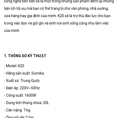
công nghệ tiên tiến sẽ là một trong những sản phẩm đem lại những
tiện ích tối ưu mà bạn có thể trang bị cho văn phòng, nhà xưởng,
cửa hàng hay gia đình của mình. K20 sẽ là trợ thủ đắc lực cho bạn
trong việc dọn và giữ gìn vệ sinh nơi sinh sống cũng như làm việc
của mình.
1. THÔNG SỐ KỸ THUẬT
-
Model: K20
-
Hãng sản xuất: Sumika
-
Xuất xứ: Trung Quốc
-
Điện áp: 220V~50Hz
-
Công suất: 1600W
-
Dung tích thùng chứa: 20L
-
Cân nặng: 7 kg
-
Ống nối dài 2,5m.