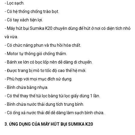
-
Lọc sạch.
-
Có hệ thống chống trào bọt.
-
Có tay xách tiện lợi.
-
Máy hút bụi Sumika K20 chuyên dùng để hút ở nơi có diện tích nhỏ
và vừa.
-
Có chức năng phun và thu hồi hóa chất.
-
Motor tự thông gió chống thấm.
-
Bánh xe lớn có bọc lốp nên dễ dàng di chuyển.
-
Được trang bị mô tơ tốc độ cao thế hệ mới.
-
Phù hợp với mọi mục đích sử dụng.
-
Bình chứa bằng nhựa.
-
Có thể thay thế túi lọc bằng túi lọc giấy dùng 1 lần.
-
Bình chứa nước thải dung tích trung bình.
-
Có ống xả nước thải để dễ dàng làm sạch bình chứa.
3. ỨNG DỤNG CỦA MÁY HÚT BỤI SUMIKA K20