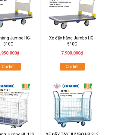
 hàng Jumbo HG-
Xe đẩy hàng Jumbo HG-
310C
510C
.950.000₫
7.900.000₫
Chi tiết
Chi tiết
hàng Jumbo HL 113
XE ĐẨY TAY JUMBO HB 213