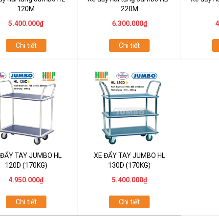
120M
220M
5.400.000₫
6.300.000₫
4
Chi tiết
Chi tiết
 ĐẨY TAY JUMBO HL
XE ĐẨY TAY JUMBO HL
120D (170KG)
130D (170KG)
4.950.000₫
5.400.000₫
Chi tiết
Chi tiết