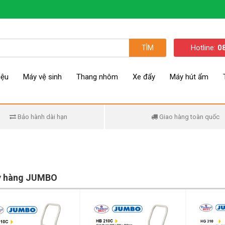
Hotline:
0
TÌM
iệu
Máy vệ sinh
Thang nhôm
Xe đẩy
Máy hút ẩm
Bảo hành dài hạn
Giao hàng toàn quốc
y hàng JUMBO