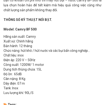
bạn có khoản chi phí nhỏ thì máy hút bụi – nước Camry BF-500 là
lựa chọn hoàn hảo để tiết kiệm mà hiệu quả công việc cũng như
chất lượng sản phẩm không thay đổi.
THÔNG SỐ KỸ THUẬT NỔI BẬT.
Model: Camry BF 500
Hãng sản xuất: Camry
Xuất xứ: Chính hãng
Bản hành: 12 tháng
Chức năng: hút khô / hút nước và các bụi bẩn công nghiệp…
Chất liệu: inox
Điện áp: 220 V – 50Hz
Công suất: 1200W/ 1 motor
Dung tích thùng chứa: 15L
Độ ồn: 65dB
Cân nặng: 8 Kg
Dây điện: 07 m
Tank: Inox
Lưu lượng khí: 90L/S
Tags: