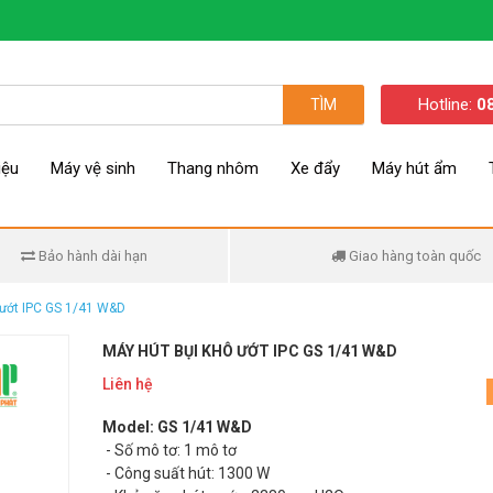
Hotline:
0
TÌM
iệu
Máy vệ sinh
Thang nhôm
Xe đẩy
Máy hút ẩm
Bảo hành dài hạn
Giao hàng toàn quốc
 ướt IPC GS 1/41 W&D
MÁY HÚT BỤI KHÔ ƯỚT IPC GS 1/41 W&D
Liên hệ
Model: GS 1/41 W&D
- Số mô tơ: 1 mô tơ
- Công suất hút: 1300 W