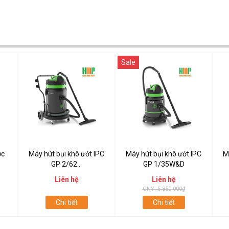
Sale
ớc
Máy hút bụi khô ướt IPC
Máy hút bụi khô ướt IPC
M
GP 2/62...
GP 1/35W&D
Liên hệ
Liên hệ
GNY: 5.850.000₫
Chi tiết
Chi tiết