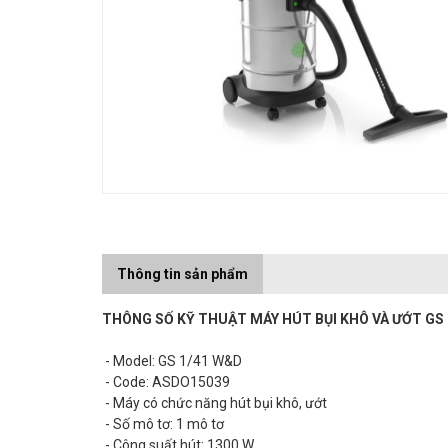
Thông tin sản phẩm
THÔNG SỐ KỸ THUẬT MÁY HÚT BỤI KHÔ VÀ ƯỚT GS
- Model: GS 1/41 W&D
- Code: ASDO15039
- Máy có chức năng hút bụi khô, ướt
- Số mô tơ: 1 mô tơ
- Công suất hút: 1300 W