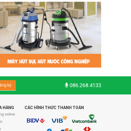
086.268.4133
ăng ký
A HÀNG
CÁC HÌNH THỨC THANH TOÁN
ng online
́n
n