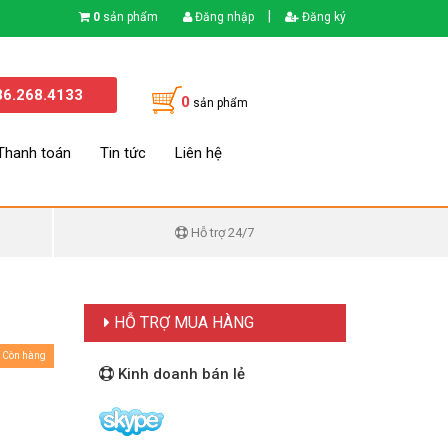
|
0
sản phẩm
Đăng nhập
Đăng ký
86.268.4133
0
sản phẩm
Thanh toán
Tin tức
Liên hệ
Hỗ trợ 24/7
HỖ TRỢ MUA HÀNG
Còn hàng
Kinh doanh bán lẻ