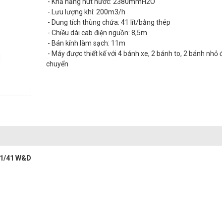
- Khả năng hút nước: 2380mmH2O
- Lưu lượng khí: 200m3/h
- Dung tích thùng chứa: 41 lít/bằng thép
- Chiều dài cab điện nguồn: 8,5m
- Bán kính làm sạch: 11m
- Máy được thiết kế với 4 bánh xe, 2 bánh to, 2 bánh nhỏ đ
chuyển
 1/41 W&D