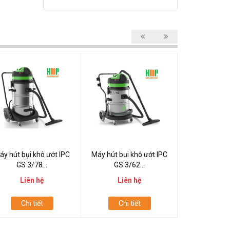
áy hút bụi khô ướt IPC
Máy hút bụi khô ướt IPC
Máy hút bụi 
GS 3/78...
GS 3/62...
GS 1/4
Liên hệ
Liên hệ
Liên
Chi tiết
Chi tiết
Chi t