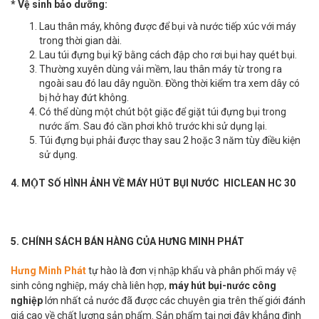
* Vệ sinh bảo dưỡng:
Lau thân máy, không được để bụi và nước tiếp xúc với máy
trong thời gian dài.
Lau túi đựng bụi kỹ bằng cách đập cho rơi bụi hay quét bụi.
Thường xuyên dùng vải mềm, lau thân máy từ trong ra
ngoài sau đó lau dây nguồn. Đồng thời kiểm tra xem dây có
bị hở hay đứt không.
Có thể dùng một chút bột giặc để giặt túi đựng bụi trong
nước ấm. Sau đó cần phơi khô trước khi sử dụng lại.
Túi đựng bụi phải được thay sau 2 hoặc 3 năm tùy điều kiện
sử dụng.
4. MỘT SỐ HÌNH ẢNH VỀ MÁY HÚT BỤI NƯỚC HICLEAN HC 30
5. CHÍNH SÁCH BÁN HÀNG CỦA HƯNG MINH PHÁT
Hưng Minh Phát
tự hào là đơn vị nhập khẩu và phân phối máy vệ
sinh công nghiệp, máy chà liên hợp,
máy hút bụi-nước công
nghiệp
lớn nhất cả nước đã được các chuyên gia trên thế giới đánh
giá cao về chất lượng sản phẩm. Sản phẩm tại nơi đây khẳng định