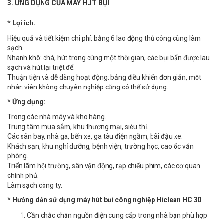
3. ỨNG DỤNG CỦA MÁY HÚT BỤI
* Lợi ích:
Hiệu quả và tiết kiệm chi phí: bằng 6 lao động thủ công cùng làm
sạch.
Nhanh khô: chà, hút trong cùng một thời gian, các bụi bẩn được lau
sạch và hút lại triệt để.
Thuận tiện và dễ dàng hoạt động: bảng điều khiển đơn giản, một
nhân viên không chuyên nghiệp cũng có thể sử dụng.
* Ứng dụng:
Trong các nhà máy và kho hàng.
Trung tâm mua sắm, khu thương mại, siêu thị.
Các sân bay, nhà ga, bến xe, ga tàu điện ngầm, bãi đậu xe.
Khách sạn, khu nghỉ dưỡng, bệnh viện, trường học, cao ốc văn
phòng.
Triển lãm hội trường, sân vận động, rạp chiếu phim, các cơ quan
chính phủ.
Làm sạch công ty.
* Hướng dẫn sử dụng máy hút bụi công nghiệp Hiclean HC 30
Cần chắc chắn nguồn điện cung cấp trong nhà bạn phù hợp