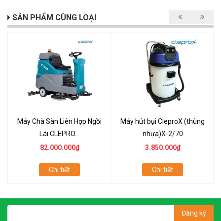
SẢN PHẨM CÙNG LOẠI
Máy Chà Sàn Liên Hợp Ngồi
Máy hút bụi CleproX (thùng
Lái CLEPRO...
nhựa)X-2/70
82.000.000₫
3.850.000₫
Chi tiết
Chi tiết
Đăng ký