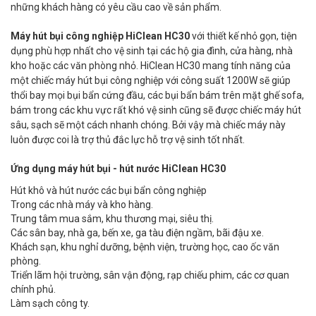
những khách hàng có yêu cầu cao về sản phẩm.
Máy hút bụi công nghiệp HiClean HC30
với thiết kế nhỏ gọn, tiện
dụng phù hợp nhất cho vệ sinh tại các hộ gia đình, cửa hàng, nhà
kho hoặc các văn phòng nhỏ. HiClean HC30 mang tính năng của
một chiếc máy hút bụi công nghiệp với công suất 1200W sẽ giúp
thổi bay mọi bụi bẩn cứng đầu, các bụi bẩn bám trên mặt ghế sofa,
bám trong các khu vực rất khó vệ sinh cũng sẽ được chiếc máy hút
sâu, sạch sẽ một cách nhanh chóng. Bởi vậy mà chiếc máy này
luôn được coi là trợ thủ đắc lực hỗ trợ vệ sinh tốt nhất.
Ứng dụng máy hút bụi - hút nước HiClean HC30
Hút khô và hút nước các bụi bẩn công nghiệp
Trong các nhà máy và kho hàng.
Trung tâm mua sắm, khu thương mại, siêu thị.
Các sân bay, nhà ga, bến xe, ga tàu điện ngầm, bãi đậu xe.
Khách sạn, khu nghỉ dưỡng, bệnh viện, trường học, cao ốc văn
phòng.
Triển lãm hội trường, sân vận động, rạp chiếu phim, các cơ quan
chính phủ.
Làm sạch công ty.