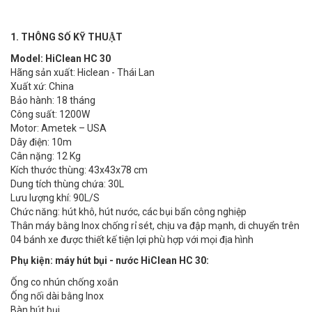
1. THÔNG SỐ KỸ THUẬT
Model:
HiClean HC 30
Hãng sản xuất: Hiclean - Thái Lan
Xuất xứ: China
Bảo hành: 18 tháng
Công suất: 1200W
Motor: Ametek – USA
Dây điện: 10m
Cân nặng: 12 Kg
Kích thước thùng: 43x43x78 cm
Dung tích thùng chứa: 30L
Lưu lượng khí: 90L/S
Chức năng: hút khô, hút nước, các bụi bẩn công nghiệp
Thân máy bằng Inox chống rỉ sét, chịu va đập mạnh, di chuyển trên
04 bánh xe được thiết kế tiện lợi phù hợp với mọi địa hình
Phụ kiện: máy hút bụi - nước HiClean HC 30:
Ống co nhún chống xoắn
Ống nối dài bằng Inox
Bàn hút bụi.