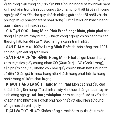
về thương hiệu cũng như độ bền khi sử dụng ngoài ra với nhiều năm
kinh nghiệm trong lĩnh vực cung cấp phân phối thiết bị vệ sinh công
nghiệp sẽ đưa đến cho quý khách những giải pháp tốt nhất với chi
phí hợp lý với phương trâm hoạt động “Tất cả vì lợi ích khách hàng”.
qua những chính sách sau::
- GIÁ TẬN GỐC:
Hưng Minh Phát
là
nhà nhập khẩu, phân phối
các
dòng sản phẩm máy hút bụi - nước công nghiệp chính hãng từ các
thương hiệu lớn đến từ Ý, Đức nên giá cạnh tranh nhất
- SẢN PHẨM MỚI 100%:
Hưng Minh Phát
chỉ bán hàng mới 100%
còn nguyên đai nguyên kiện
-
SẢN PHẨM CHÍNH HÃNG:
Hưng Minh Phát
sẽ gửi khách hàng
xem trực tiếp giấy chứng nhận CO (Xuất Xứ) + CQ (Chất lượng),
sản phẩm nhái/ cũ không có 2 loại giấy chứng nhận này. Chúng tôi
sẽ đền 10 lần giá trị mua hàng nếu khách hàng phát hiện là hàng
nhái/ hàng cũ kém chất lượng.
- KHÁCH HÀNG LÀ SỐ 1:
Hưng Minh Phát
luôn đặt nhu cầu của
khách hàng lên hàng đầu chính vì vậy khi khách hàng mua máy vệ
sinh công nghiệp tại
Hungminhphat.com
chúng tôi sẽ tư vấn cho
khách hàng những lựa chọn phù hợp nhất với điều kiện sử dụng
cùng mức chi phí hợp lý
- DỊCH VỤ TỐT NHẤT:
Khách hàng được hỗ trợ kỹ thuật, tư vấn