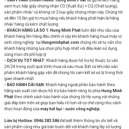
xem trực tiếp giấy chứng nhận CO (Xuất Xứ) + CQ (Chất lượng),
sản phẩm nhái/ cũ không có 2 loại giấy chứng nhận này. Chúng tôi
sẽ đền 10 lần giá trị mua hàng nếu khách hàng phát hiện là hàng
nhái/ hàng cũ kém chất lượng.
- KHÁCH HÀNG LÀ SỐ 1:
Hưng Minh Phát
luôn đặt nhu cầu của
khách hàng lên hàng đầu chính vì vậy khi khách hàng mua máy vệ
sinh công nghiệp tại
Hungminhphat.com
chúng tôi sẽ tư vấn cho
khách hàng những lựa chọn phù hợp nhất với điều kiện sử dụng
cùng mức chi phí hợp lý
- DỊCH VỤ TỐT NHẤT:
Khách hàng được hỗ trợ kỹ thuật, tư vấn
24/24 trong suốt quá trình mua và sau mua. Bất cứ khi nào sản
phẩm khách hàng gặp vấn đề chúng tôi cam kết sẽ xử lý trong thời
gian nhanh nhất.
- BẢO HÀNH DÀI HẠN:
Khách hàng ngoài phần bảo hành theo
hãng sản xuất còn được hỗ trợ bảo hành riêng từ phía
Hưng Minh
Phát
theo chính sách bảo hành của chúng tôi Hy vọng với những
giải đáp bên trên sẽ giúp bạn hiểu rõ hơn về cơ chế cũng như cách
thức hoạt động của
máy hút bụi - nước công nghiệp.
Liên hệ Hotline:
0946.383.586
Để biết thêm thông tin chi tiết về
sản phẩm cũng như giá bán buôn đối với khách hàng lấy số lượng