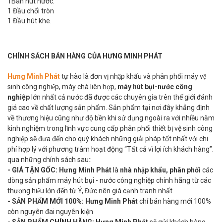
1Bàn hút nước.
1 Đầu chổi tròn
1 Đầu hút khe.
CHÍNH SÁCH BÁN HÀNG CỦA HƯNG MINH PHÁT
Hưng Minh Phát
tự hào là đơn vị nhập khẩu và phân phối máy vệ
sinh công nghiệp, máy chà liên hợp,
máy hút bụi-nước công
nghiệp
lớn nhất cả nước đã được các chuyên gia trên thế giới đánh
giá cao về chất lượng sản phẩm. Sản phẩm tại nơi đây khẳng định
về thương hiệu cũng như độ bền khi sử dụng ngoài ra với nhiều năm
kinh nghiệm trong lĩnh vực cung cấp phân phối thiết bị vệ sinh công
nghiệp sẽ đưa đến cho quý khách những giải pháp tốt nhất với chi
phí hợp lý với phương trâm hoạt động “Tất cả vì lợi ích khách hàng”.
qua những chính sách sau::
- GIÁ TẬN GỐC:
Hưng Minh Phát
là
nhà nhập khẩu, phân phối
các
dòng sản phẩm máy hút bụi - nước công nghiệp chính hãng từ các
thương hiệu lớn đến từ Ý, Đức nên giá cạnh tranh nhất
- SẢN PHẨM MỚI 100%:
Hưng Minh Phát
chỉ bán hàng mới 100%
còn nguyên đai nguyên kiện
-
SẢN PHẨM CHÍNH HÃNG:
Hưng Minh Phát
sẽ gửi khách hàng