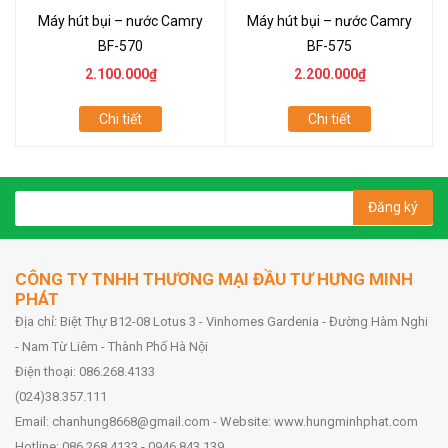
Máy hút bụi – nước Camry
Máy hút bụi – nước Camry
BF-570
BF-575
2.100.000₫
2.200.000₫
Chi tiết
Chi tiết
Đăng ký
CÔNG TY TNHH THƯƠNG MẠI ĐẦU TƯ HƯNG MINH
PHÁT
Địa chỉ: Biệt Thự B12-08 Lotus 3 - Vinhomes Gardenia - Đường Hàm Nghi
- Nam Từ Liêm - Thành Phố Hà Nội
Điện thoại: 086.268.4133
(024)38.357.111
Email: chanhung8668@gmail.com - Website: www.hungminhphat.com
Hotline: 086.268.4133 - 0946.843.139