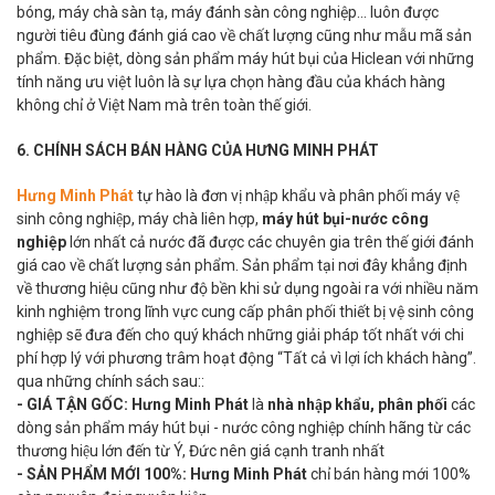
bóng, máy chà sàn tạ, máy đánh sàn công nghiệp... luôn được
người tiêu đùng đánh giá cao về chất lượng cũng như mẫu mã sản
phẩm. Đặc biệt, dòng sản phẩm máy hút bụi của Hiclean với những
tính năng ưu việt luôn là sự lựa chọn hàng đầu của khách hàng
không chỉ ở Việt Nam mà trên toàn thế giới.
6. CHÍNH SÁCH BÁN HÀNG CỦA HƯNG MINH PHÁT
Hưng Minh Phát
tự hào là đơn vị nhập khẩu và phân phối máy vệ
sinh công nghiệp, máy chà liên hợp,
máy hút bụi-nước công
nghiệp
lớn nhất cả nước đã được các chuyên gia trên thế giới đánh
giá cao về chất lượng sản phẩm. Sản phẩm tại nơi đây khẳng định
về thương hiệu cũng như độ bền khi sử dụng ngoài ra với nhiều năm
kinh nghiệm trong lĩnh vực cung cấp phân phối thiết bị vệ sinh công
nghiệp sẽ đưa đến cho quý khách những giải pháp tốt nhất với chi
phí hợp lý với phương trâm hoạt động “Tất cả vì lợi ích khách hàng”.
qua những chính sách sau::
- GIÁ TẬN GỐC:
Hưng Minh Phát
là
nhà nhập khẩu, phân phối
các
dòng sản phẩm máy hút bụi - nước công nghiệp chính hãng từ các
thương hiệu lớn đến từ Ý, Đức nên giá cạnh tranh nhất
- SẢN PHẨM MỚI 100%:
Hưng Minh Phát
chỉ bán hàng mới 100%