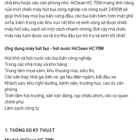
nhà kho hoặc các văn phòng nhỏ. HiClean HC 70W mang tính năng
của một chiếc máy hút bụi công nghiệp với công suất 2400W sẽ
giúp thổi bay mọi bụi bẩn cứng đầu, các bụi bẩn bám trên mặt ghế
sofa, bám trong các khu vực rất khó vệ sinh cũng sẽ được chiếc
máy hút sâu, sạch sẽ một cách nhanh chóng. Bởi vậy mà chiếc
máy này luôn được coi là trợ thủ đắc lực hỗ trợ vệ sinh tốt nhất.
Ứng dụng máy hút bụi - hút nước HiClean HC70W
Hút khô và hút nước các bụi bẩn công nghiệp
Trong các nhà máy và kho hàng.
Trung tâm mua sắm, khu thương mại, siêu thị.
Các sân bay, nhà ga, bến xe, ga tàu điện ngầm, bãi đậu xe.
Khách sạn, khu nghỉ dưỡng, bệnh viện, trường học, cao ốc văn
phòng.
Triển lãm hội trường, sân vận động, rạp chiếu phim, các cơ quan
chính phủ.
Làm sạch công ty.
1. THÔNG SỐ KỸ THUẬT