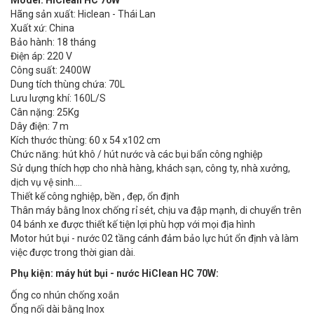
Model:
HiClean HC 70W
Hãng sản xuất: Hiclean - Thái Lan
Xuất xứ: China
Bảo hành: 18 tháng
Điện áp: 220 V
Công suất: 2400W
Dung tích thùng chứa: 70L
Lưu lượng khí: 160L/S
Cân nặng: 25Kg
Dây điện: 7 m
Kích thước thùng: 60 x 54 x102 cm
Chức năng: hút khô / hút nước và các bụi bẩn công nghiệp
Sử dụng thích hợp cho nhà hàng, khách sạn, công ty, nhà xưởng,
dịch vụ vệ sinh....
Thiết kế công nghiệp, bền , đẹp, ổn định
Thân máy bằng Inox chống rỉ sét, chịu va đập mạnh, di chuyển trên
04 bánh xe được thiết kế tiện lợi phù hợp với mọi địa hình
Motor hút bụi - nước 02 tầng cánh đảm bảo lực hút ổn định và làm
việc được trong thời gian dài.
Phụ kiện: máy hút bụi - nước HiClean HC 70W:
Ống co nhún chống xoắn
Ống nối dài bằng Inox