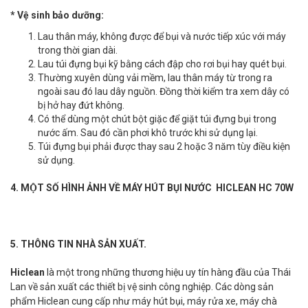
* Vệ sinh bảo dưỡng:
Lau thân máy, không được để bụi và nước tiếp xúc với máy
trong thời gian dài.
Lau túi đựng bụi kỹ bằng cách đập cho rơi bụi hay quét bụi.
Thường xuyên dùng vải mềm, lau thân máy từ trong ra
ngoài sau đó lau dây nguồn. Đồng thời kiểm tra xem dây có
bị hở hay đứt không.
Có thể dùng một chút bột giặc để giặt túi đựng bụi trong
nước ấm. Sau đó cần phơi khô trước khi sử dụng lại.
Túi đựng bụi phải được thay sau 2 hoặc 3 năm tùy điều kiện
sử dụng.
4. MỘT SỐ HÌNH ẢNH VỀ MÁY HÚT BỤI NƯỚC HICLEAN HC 70W
5. THÔNG TIN NHÀ SẢN XUẤT.
Hiclean
là một trong những thương hiệu uy tín hàng đầu của Thái
Lan về sản xuất các thiết bị vệ sinh công nghiệp. Các dòng sản
phẩm Hiclean cung cấp như máy hút bụi, máy rửa xe, máy chà