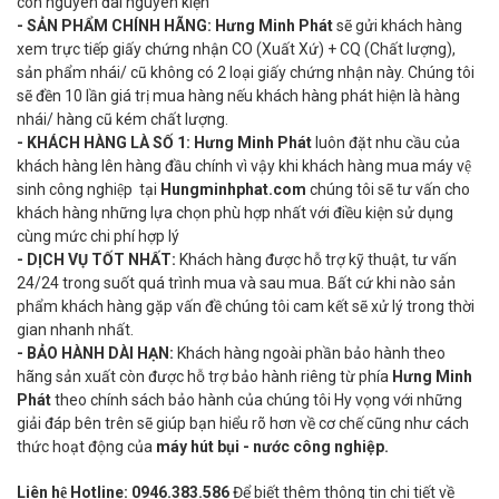
còn nguyên đai nguyên kiện
-
SẢN PHẨM CHÍNH HÃNG:
Hưng Minh Phát
sẽ gửi khách hàng
xem trực tiếp giấy chứng nhận CO (Xuất Xứ) + CQ (Chất lượng),
sản phẩm nhái/ cũ không có 2 loại giấy chứng nhận này. Chúng tôi
sẽ đền 10 lần giá trị mua hàng nếu khách hàng phát hiện là hàng
nhái/ hàng cũ kém chất lượng.
- KHÁCH HÀNG LÀ SỐ 1:
Hưng Minh Phát
luôn đặt nhu cầu của
khách hàng lên hàng đầu chính vì vậy khi khách hàng mua máy vệ
sinh công nghiệp tại
Hungminhphat.com
chúng tôi sẽ tư vấn cho
khách hàng những lựa chọn phù hợp nhất với điều kiện sử dụng
cùng mức chi phí hợp lý
- DỊCH VỤ TỐT NHẤT:
Khách hàng được hỗ trợ kỹ thuật, tư vấn
24/24 trong suốt quá trình mua và sau mua. Bất cứ khi nào sản
phẩm khách hàng gặp vấn đề chúng tôi cam kết sẽ xử lý trong thời
gian nhanh nhất.
- BẢO HÀNH DÀI HẠN:
Khách hàng ngoài phần bảo hành theo
hãng sản xuất còn được hỗ trợ bảo hành riêng từ phía
Hưng Minh
Phát
theo chính sách bảo hành của chúng tôi Hy vọng với những
giải đáp bên trên sẽ giúp bạn hiểu rõ hơn về cơ chế cũng như cách
thức hoạt động của
máy hút bụi - nước công nghiệp.
Liên hệ Hotline:
0946.383.586
Để biết thêm thông tin chi tiết về