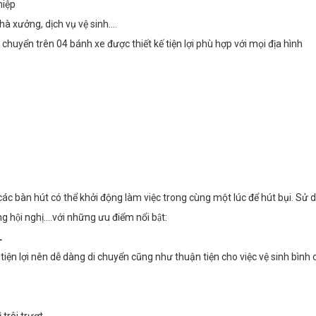
hiệp
à xưởng, dịch vụ vệ sinh....
chuyển trên 04 bánh xe được thiết kế tiện lợi phù hợp với mọi địa hình
́i các bàn hút có thể khởi động làm việc trong cùng một lúc để hút bụi. Sử 
 hội nghị….với những ưu điểm nổi bật:
L
tiện lợi nên dễ dàng di chuyển cũng như thuận tiện cho việc vệ sinh bình 
trôi trượt.