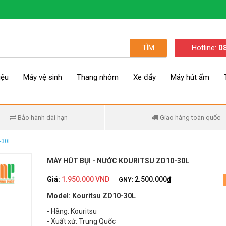
Hotline:
0
TÌM
iệu
Máy vệ sinh
Thang nhôm
Xe đẩy
Máy hút ẩm
Bảo hành dài hạn
Giao hàng toàn quốc
-30L
MÁY HÚT BỤI - NƯỚC KOURITSU ZD10-30L
Giá:
1.950.000 VND
2.500.000₫
GNY:
Model: Kouritsu ZD10-30L
- Hãng: Kouritsu
- Xuất xứ: Trung Quốc