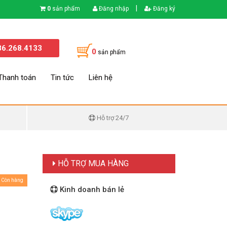
|
0
sản phẩm
Đăng nhập
Đăng ký
86.268.4133
0
sản phẩm
Thanh toán
Tin tức
Liên hệ
Hỗ trợ 24/7
HỖ TRỢ MUA HÀNG
Còn hàng
Kinh doanh bán lẻ