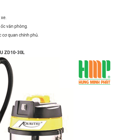
 xe.
o ốc văn phòng.
ác cơ quan chính phủ.
TSU ZD10-30L