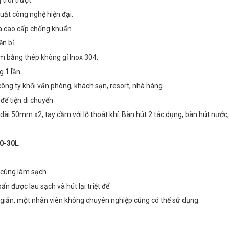
huật công nghệ hiện đại.
ựa cao cấp chống khuẩn.
ền bỉ.
àm bằng thép không gỉ Inox 304.
g 1 lần.
công ty khối văn phòng, khách sạn, resort, nhà hàng.
 để tiện di chuyển
i 50mm x2, tay cầm với lỗ thoát khí. Bàn hút 2 tác dụng, bàn hút nước,
0-30L
g cùng làm sạch.
ẩn được lau sạch và hút lại triệt để.
n giản, một nhân viên không chuyên nghiệp cũng có thể sử dụng.