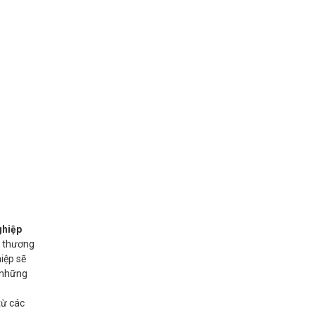
ghiệp
ề thương
hiệp sẽ
a những
̀ các