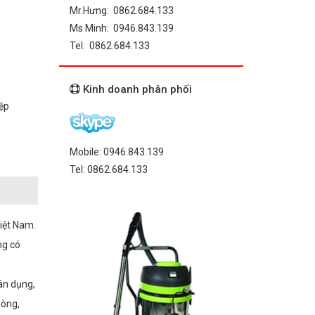
Mr.Hưng: 0862.684.133
Ms Minh: 0946.843.139
Tel: 0862.684.133
Kinh doanh phân phối
iệp
Mobile: 0946.843.139
Tel: 0862.684.133
Việt Nam.
ng có
dân dụng,
hòng,