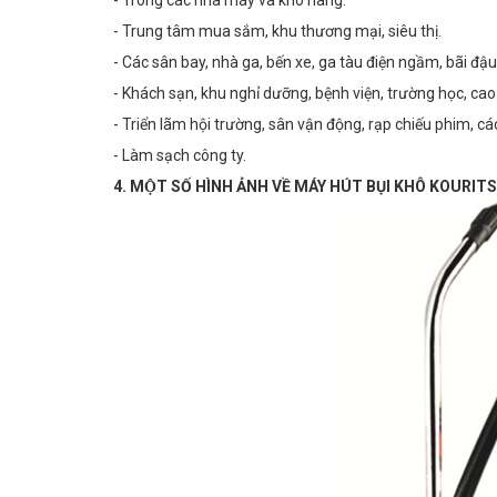
- Trung tâm mua sắm, khu thương mại, siêu thị.
- Các sân bay, nhà ga, bến xe, ga tàu điện ngầm, bãi đậu
- Khách sạn, khu nghỉ dưỡng, bệnh viện, trường học, ca
- Triển lãm hội trường, sân vận động, rạp chiếu phim, c
- Làm sạch công ty.
4. MỘT SỐ HÌNH ẢNH VỀ MÁY HÚT BỤI KHÔ KOURI