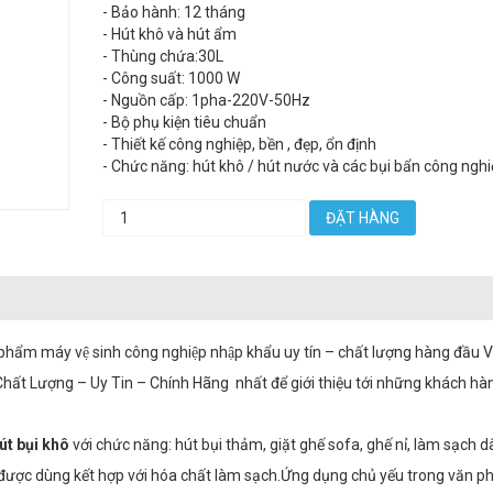
- Bảo hành: 12 tháng
- Hút khô và hút ẩm
- Thùng chứa:30L
- Công suất: 1000 W
- Nguồn cấp: 1pha-220V-50Hz
- Bộ phụ kiện tiêu chuẩn
- Thiết kế công nghiệp, bền , đẹp, ổn định
- Chức năng: hút khô / hút nước và các bụi bẩn công ngh
ĐẶT HÀNG
ẩm máy vệ sinh công nghiệp nhập khẩu uy tín – chất lượng hàng đầu 
ất Lượng – Uy Tin – Chính Hãng nhất để giới thiệu tới những khách hà
́t bụi khô
với chức năng: hút bụi thảm, giặt ghế sofa, ghế nỉ, làm sạch 
 được dùng kết hợp với hóa chất làm sạch.Ứng dụng chủ yếu trong văn p