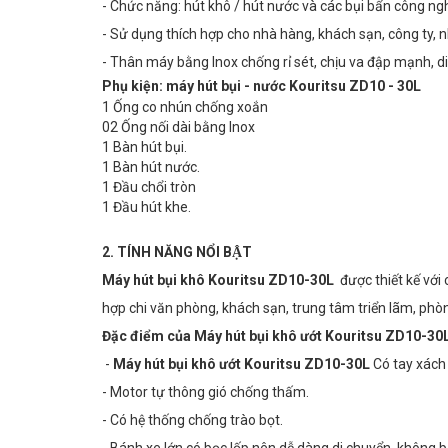
- Chức năng: hút khô / hút nước và các bụi bẩn công ng
- Sử dụng thích hợp cho nhà hàng, khách sạn, công ty, nh
- Thân máy bằng Inox chống rỉ sét, chịu va đập mạnh, di 
Phụ kiện: máy hút bụi - nước Kouritsu ZD10 - 30L
1 Ống co nhún chống xoắn
02 Ống nối dài bằng Inox
1 Bàn hút bụi.
1 Bàn hút nước.
1 Đầu chổi tròn
1 Đầu hút khe.
2. TÍNH NĂNG NỔI BẬT
Máy hút bụi khô Kouritsu ZD10-30L
được thiết kế vơ
hợp chi văn phòng, khách sạn, trung tâm triển lãm, phòng
Đặc điểm của Máy hút bụi khô ướt Kouritsu ZD10-30
-
Máy hút bụi khô ướt Kouritsu ZD10-30L
Có tay xách 
- Motor tự thông gió chống thấm.
- Có hệ thống chống trào bọt.
- Bánh xe lớn có bọc lốp nên dễ dàng di chuyển, không bị 