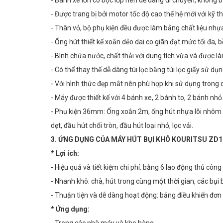
- Được trang bị bởi motor tốc độ cao thế hệ mới với kỹ t
- Thân vỏ, bộ phụ kiện đều được làm bằng chất liệu nh
- Ống hút thiết kế xoắn dẻo dai co giãn đạt mức tối đa, b
- Bình chứa nước, chất thải với dung tích vừa và được l
- Có thể thay thế dễ dàng túi lọc bằng túi lọc giấy sử dụn
- Với hình thức đẹp mắt nên phù hợp khi sử dụng trong 
- Máy được thiết kế với 4 bánh xe, 2 bánh to, 2 bánh nhỏ
- Phụ kiện 36mm: Ống xoắn 2m, ống hút nhựa lõi nhôm dà
dẹt, đầu hút chổi tròn, đầu hút loại nhỏ, lọc vải.
3. ỨNG DỤNG CỦA MÁY HÚT BỤI KHÔ
KOURITSU ZD1
* Lợi ích:
- Hiệu quả và tiết kiệm chi phí: bằng 6 lao động thủ côn
- Nhanh khô: chà, hút trong cùng một thời gian, các bụi b
- Thuận tiện và dễ dàng hoạt động: bảng điều khiển đơ
* Ứng dụng:
- Trong các nhà máy và kho hàng.