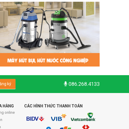
086.268.4133
ăng ký
A HÀNG
CÁC HÌNH THỨC THANH TOÁN
ng online
́n
n