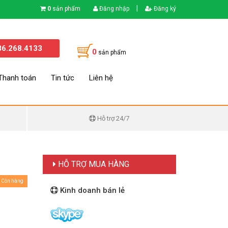
|
0
sản phẩm
Đăng nhập
Đăng ký
86.268.4133
0
sản phẩm
Thanh toán
Tin tức
Liên hệ
Hỗ trợ 24/7
HỖ TRỢ MUA HÀNG
Còn hàng
Kinh doanh bán lẻ