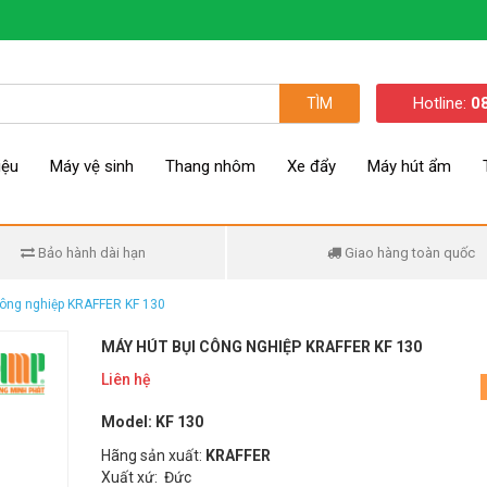
Hotline:
0
TÌM
iệu
Máy vệ sinh
Thang nhôm
Xe đẩy
Máy hút ẩm
Bảo hành dài hạn
Giao hàng toàn quốc
công nghiệp KRAFFER KF 130
MÁY HÚT BỤI CÔNG NGHIỆP KRAFFER KF 130
Liên hệ
Model: KF 130
Hãng sản xuất:
KRAFFER
Xuất xứ: Đức