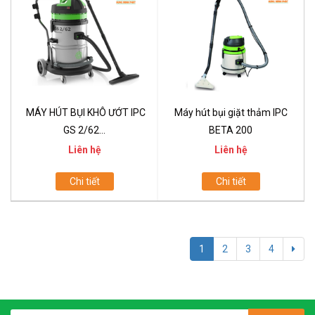
MÁY HÚT BỤI KHÔ ƯỚT IPC
Máy hút bụi giặt thảm IPC
GS 2/62...
BETA 200
Liên hệ
Liên hệ
Chi tiết
Chi tiết
1
2
3
4