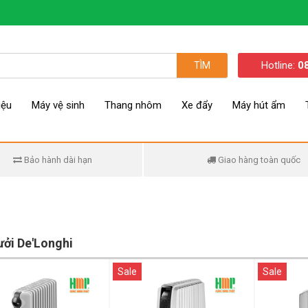
Hotline:
0
TÌM
iệu
Máy vệ sinh
Thang nhôm
Xe đẩy
Máy hút ẩm
Bảo hành dài hạn
Giao hàng toàn quốc
ởi De'Longhi
Sale
Sale