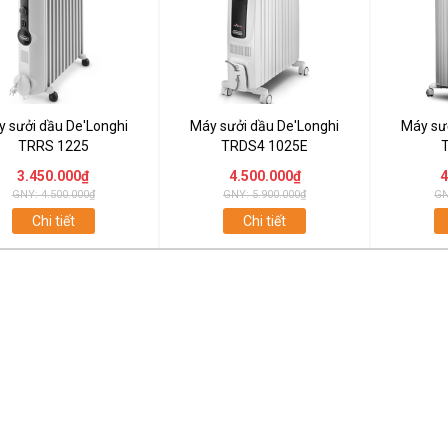
 sưởi dầu De'Longhi
Máy sưởi dầu De'Longhi
Máy sư
TRRS 1225
TRDS4 1025E
3.450.000₫
4.500.000₫
4
GNY: 4.500.000₫
GNY: 5.900.000₫
GN
Chi tiết
Chi tiết