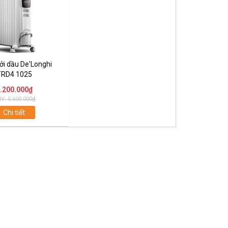
ởi dầu De'Longhi
TRD4 1025
.200.000₫
Y: 5.600.000₫
Chi tiết