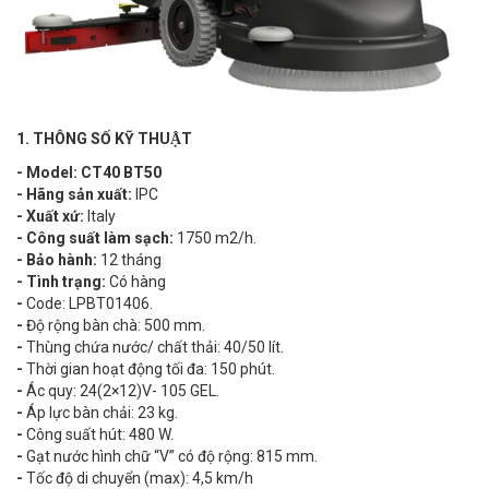
1. THÔNG SỐ KỸ THUẬT
- Model: CT40 BT50
- Hãng sản xuất:
IPC
- Xuất xứ:
Italy
- Công suất làm sạch:
1750 m2/h.
- Bảo hành:
12 tháng
- Tình trạng:
Có hàng
-
Code: LPBT01406.
-
Độ rộng bàn chà: 500 mm.
-
Thùng chứa nước/ chất thải: 40/50 lít.
-
Thời gian hoạt động tối đa: 150 phút.
-
Ác quy: 24(2×12)V- 105 GEL.
-
Áp lực bàn chải: 23 kg.
-
Công suất hút: 480 W.
-
Gạt nước hình chữ “V” có độ rộng: 815 mm.
-
Tốc độ di chuyển (max): 4,5 km/h