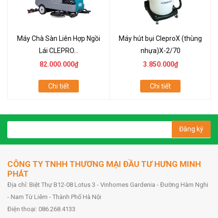
Máy Chà Sàn Liên Hợp Ngồi
Máy hút bụi CleproX (thùng
Lái CLEPRO...
nhựa)X-2/70
82.000.000₫
3.850.000₫
Chi tiết
Chi tiết
Đăng ký
CÔNG TY TNHH THƯƠNG MẠI ĐẦU TƯ HƯNG MINH
PHÁT
Địa chỉ: Biệt Thự B12-08 Lotus 3 - Vinhomes Gardenia - Đường Hàm Nghi
- Nam Từ Liêm - Thành Phố Hà Nội
Điện thoại: 086.268.4133