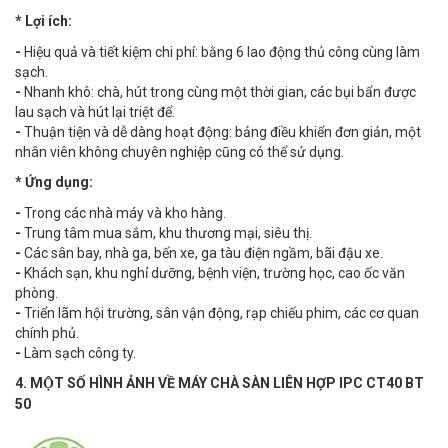
* Lợi ích:
-
Hiệu quả và tiết kiệm chi phí: bằng 6 lao động thủ công cùng làm
sạch.
-
Nhanh khô: chà, hút trong cùng một thời gian, các bụi bẩn được
lau sạch và hút lại triệt để.
-
Thuận tiện và dễ dàng hoạt động: bảng điều khiển đơn giản, một
nhân viên không chuyên nghiệp cũng có thể sử dụng.
* Ứng dụng:
-
Trong các nhà máy và kho hàng.
-
Trung tâm mua sắm, khu thương mại, siêu thị.
-
Các sân bay, nhà ga, bến xe, ga tàu điện ngầm, bãi đậu xe.
-
Khách sạn, khu nghỉ dưỡng, bệnh viện, trường học, cao ốc văn
phòng.
-
Triển lãm hội trường, sân vận động, rạp chiếu phim, các cơ quan
chính phủ.
-
Làm sạch công ty.
4. MỘT SỐ HÌNH ẢNH VỀ MÁY CHÀ SÀN LIÊN HỢP IPC CT40 BT
50