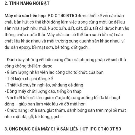
2. TÍNH NĂNG NỔI BẬT
Máy chà sàn liên hợp IPC CT40 BT50
được thiết kế với các bàn
chải, bàn hút có thể khởi động làm việc trong cùng một lúc để lau
sàn nhà sạch như mới. Nước bẩn, đất, cát, dầu, tất cả được hút vào
thùng chứa nước thải. Máy chà sàn có thể làm sạch bề mặt các
chất liệu khác nhau và môi trường xung quanh sàn khác nhau, ví
dụ: sàn epoxy, bề mặt sơn, bê tông, đất gạch,...
- Đánh bay những vết bẩn cứng đầu mà phương pháp vệ sinh thủ
công không thể làm được
- Giảm lượng nhân viên lao công cho tổ chức của bạn
- Tiết kiệm chi phí đáng kể
- Thiết kế chuyên nghiệp, sử dụng dễ dàng
- Dòng máy chất lượng cao, tiếng ồn thấp
- Với thiết kế mới làm giảm được độ rung xuống tối đa khi hoạt
động – giúp bạn làm việc lâu và đỡ mệt hơn.
- Chức năng : chà sàn, giăt thảm, đánh bóng sàn trên mọi bề mặt
như mặt đá, gỗ, bê tông, gạch.
3. ỨNG DỤNG CỦA MÁY CHÀ SÀN LIÊN HỢP IPC CT40 BT 50