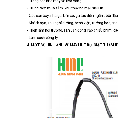
- Trong các nhà máy và kho hàng.
- Trung tâm mua sắm, khu thương mại, siêu thị.
- Các sân bay, nhà ga, bến xe, ga tàu điện ngầm, bãi đậu
- Khách sạn, khu nghỉ dưỡng, bệnh viện, trường học, ca
- Triển lãm hội trường, sân vận động, rạp chiếu phim, c
- Làm sạch công ty.
4. MỘT SỐ HÌNH ẢNH VỀ MÁY HÚT BỤI GIẶT THẢ