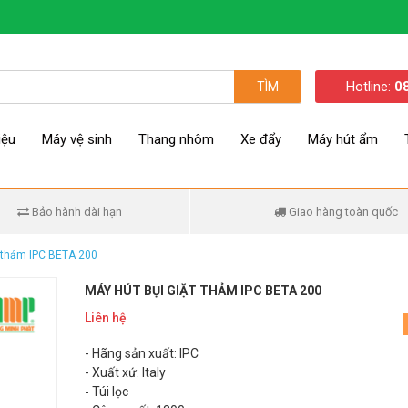
Hotline:
0
TÌM
iệu
Máy vệ sinh
Thang nhôm
Xe đẩy
Máy hút ẩm
Bảo hành dài hạn
Giao hàng toàn quốc
t thảm IPC BETA 200
MÁY HÚT BỤI GIẶT THẢM IPC BETA 200
Liên hệ
- Hãng sản xuất: IPC
- Xuất xứ: Italy
- Túi lọc