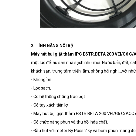
2. TÍNH NĂNG NỔI BẬT
Máy hút bụi giặt thảm IPC ESTR.BETA 200 VEI/G6 C
một lúc để lau sàn nhà sạch như mới. Nước bẩn, đất, cát,
khách sạn, trung tâm triển lãm, phòng hội nghị....với như
- Không ồn.
- Lọc sạch.
- Có hệ thống chống trào bọt.
- Có tay xách tiện lợi.
- Máy hút bụi giặt thảm ESTR.BETA 200 VEI/G6 C/ACC ch
- Có chức năng phun và thu hồi hóa chất.
- Đầu hút với motor By Pass 2 kỳ và bơm phun màng đôi 