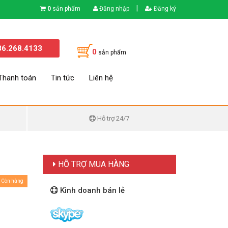
|
0
sản phẩm
Đăng nhập
Đăng ký
86.268.4133
0
sản phẩm
Thanh toán
Tin tức
Liên hệ
Hỗ trợ 24/7
HỖ TRỢ MUA HÀNG
Còn hàng
Kinh doanh bán lẻ