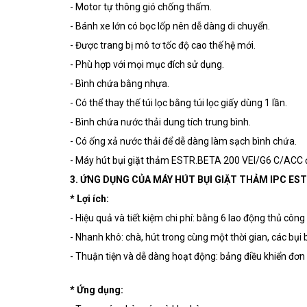
- Motor tự thông gió chống thấm.
- Bánh xe lớn có bọc lốp nên dễ dàng di chuyển.
- Được trang bị mô tơ tốc độ cao thế hệ mới.
- Phù hợp với mọi mục đích sử dụng.
- Bình chứa bằng nhựa.
- Có thể thay thế túi lọc bằng túi lọc giấy dùng 1 lần.
- Bình chứa nước thải dung tích trung bình.
- Có ống xả nước thải để dễ dàng làm sạch bình chứa.
- Máy hút bụi giặt thảm ESTR.BETA 200 VEI/G6 C/ACC đ
3. ỨNG DỤNG CỦA MÁY HÚT BỤI GIẶT THẢM IPC E
* Lợi ích:
- Hiệu quả và tiết kiệm chi phí: bằng 6 lao động thủ côn
- Nhanh khô: chà, hút trong cùng một thời gian, các bụi b
- Thuận tiện và dễ dàng hoạt động: bảng điều khiển đơ
* Ứng dụng: