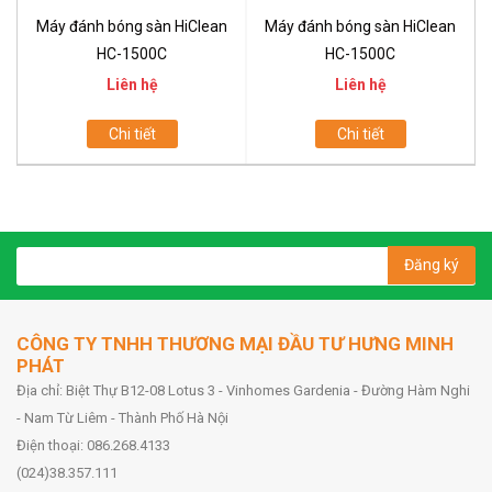
Máy đánh bóng sàn HiClean
Máy đánh bóng sàn HiClean
HC-1500C
HC-1500C
Liên hệ
Liên hệ
Chi tiết
Chi tiết
Đăng ký
CÔNG TY TNHH THƯƠNG MẠI ĐẦU TƯ HƯNG MINH
PHÁT
Địa chỉ: Biệt Thự B12-08 Lotus 3 - Vinhomes Gardenia - Đường Hàm Nghi
- Nam Từ Liêm - Thành Phố Hà Nội
Điện thoại: 086.268.4133
(024)38.357.111