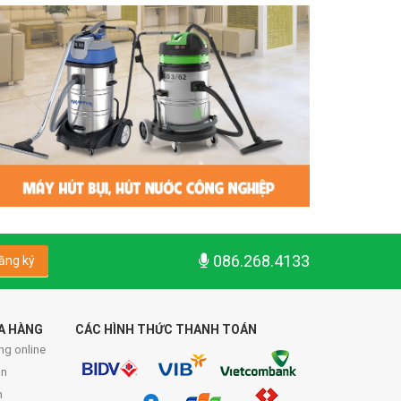
086.268.4133
ăng ký
A HÀNG
CÁC HÌNH THỨC THANH TOÁN
ng online
́n
n