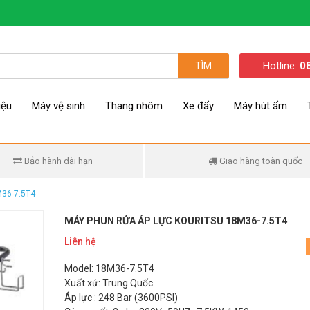
Hotline:
0
TÌM
iệu
Máy vệ sinh
Thang nhôm
Xe đẩy
Máy hút ẩm
Bảo hành dài hạn
Giao hàng toàn quốc
M36-7.5T4
MÁY PHUN RỬA ÁP LỰC KOURITSU 18M36-7.5T4
Liên hệ
Model: 18M36-7.5T4
Xuất xứ: Trung Quốc
Áp lực : 248 Bar (3600PSI)