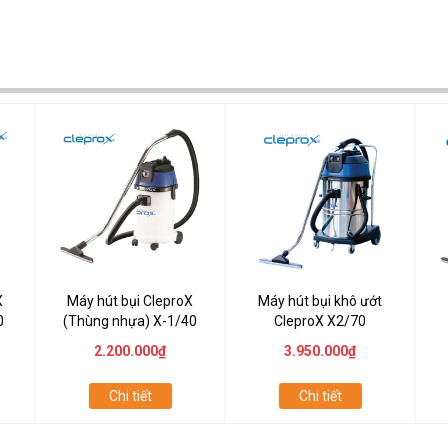
X
Máy hút bụi CleproX
Máy hút bụi khô ướt
0
(Thùng nhựa) X-1/40
CleproX X2/70
2.200.000₫
3.950.000₫
Chi tiết
Chi tiết