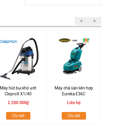
Máy hút bụi khô ướt
Máy chà sàn liên hợp
Máy chà sà
CleproX X1/40
Eureka E36C
Eureka E
2.200.000₫
Liên hệ
Liên
Chi tiết
Chi tiết
Chi t