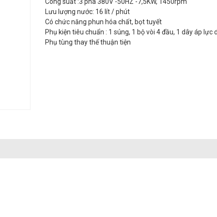
Công suất :3 pha 380V -50HZ -7,5KW, 1450rpm
Lưu lượng nước: 16 lít / phút
Có chức năng phun hóa chất, bọt tuyết
Phụ kiện tiêu chuẩn : 1 súng, 1 bộ vòi 4 đầu, 1 dây áp lực
Phụ tùng thay thế thuận tiện