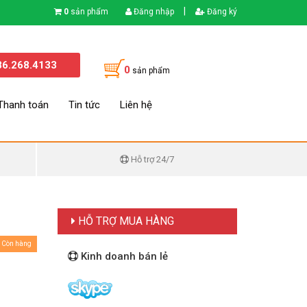
|
0
sản phẩm
Đăng nhập
Đăng ký
86.268.4133
0
sản phẩm
Thanh toán
Tin tức
Liên hệ
Hỗ trợ 24/7
HỖ TRỢ MUA HÀNG
Còn hàng
Kinh doanh bán lẻ