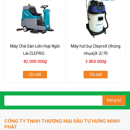
Máy Chà Sàn Liên Hợp Ngồi
Máy hút bụi CleproX (thùng
Lái CLEPRO...
nhựa)X-2/70
82.000.000₫
3.850.000₫
Chi tiết
Chi tiết
Đăng ký
CÔNG TY TNHH THƯƠNG MẠI ĐẦU TƯ HƯNG MINH
PHÁT