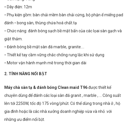
-
Dây điện: 12m
-
Phụ kiện gồm: bàn chải mềm bàn chải cứng, bộ phận ể miếng pad
đánh
-
bong sàn, thùng chứa hoá chất.tạ
-
Chức năng: đánh bóng sạch bề mặt bẩn của các lọai sàn gạch và
giặt thảm.
-
Đánh bóng bề mặt sàn đá marble, granite….
-
Thiết kế tay cầm vững chắc chống rung lắc khi sử dụng
-
Motor vận hành mạnh mẽ trong thời gian dài
2. TÍNH NĂNG NỔI BẬT
Máy chà sàn tạ & đánh bóng Clean maid T96
được thiết kế
chuyên dùng để đánh các loại sàn đá granit , marble , … Công suất
lên tới 2250W, tốc độ 175 vòng/phút. Có thể dùng trong nhà ở , hộ
gia đình hoặc là các nhà xưởng doanh nghiệp vừa và nhỏ .với
những ưu điểm nổi bật.