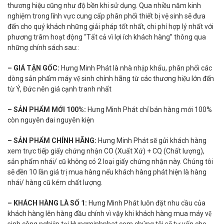
thương hiệu cũng như độ bền khi sử dụng. Qua nhiều năm kinh
nghiệm trong lĩnh vực cung cấp phân phối thiết bị vệ sinh sẽ đưa
đến cho quý khách những giải pháp tốt nhất, chi phí hợp lý nhất với
phương trâm hoạt động “Tất cả vì lợi ích khách hàng” thông qua
những chính sách sau::
– GIÁ TẬN GỐC:
Hưng Minh Phát là nhà nhập khẩu, phân phối các
dòng sản phẩm máy vệ sinh chính hãng từ các thương hiệu lớn đến
từ Ý, Đức nên giá cạnh tranh nhất
– SẢN PHẨM MỚI 100%:
Hưng Minh Phát chỉ bán hàng mới 100%
còn nguyên đai nguyên kiện
– SẢN PHẨM CHÍNH HÃNG:
Hưng Minh Phát sẽ gửi khách hàng
xem trực tiếp giấy chứng nhận CO (Xuất Xứ) + CQ (Chất lượng),
sản phẩm nhái/ cũ không có 2 loại giấy chứng nhận này. Chúng tôi
sẽ đền 10 lần giá trị mua hàng nếu khách hàng phát hiện là hàng
nhái/ hàng cũ kém chất lượng.
– KHÁCH HÀNG LÀ SỐ 1:
Hưng Minh Phát luôn đặt nhu cầu của
khách hàng lên hàng đầu chính vì vậy khi khách hàng mua máy vệ
sinh công nghiệp tại Hungminhphat.com chúng tôi sẽ tư vấn cho