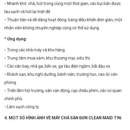
-
Nhanh khô: chà, hút trong cùng một thời gian, các bụi bẩn được
lau sạch và hút lại triệt để.
-
Thuận tiện và dễ dàng hoạt động: bảng điều khiển đơn giản, một
nhân viên không chuyên nghiệp cũng có thể sử dụng.
* Ứng dụng:
-
Trong các nhà máy và kho hàng.
-
Trung tâm mua sắm, khu thương mại, siêu thị.
-
Các sân bay, nhà ga, bến xe, ga tàu điện ngầm, bãi đậu xe.
-
Khách sạn, khu nghỉ dưỡng, bệnh viện, trường học, cao ốc văn
phòng.
-
Triển lãm hội trường, sân vận động, rạp chiếu phim, các cơ quan
chính phủ.
-
Làm sạch công ty.
4. MỘT SỐ HÌNH ẢNH VỀ MÁY CHÀ SÀN ĐƠN CLEAN MAID T96