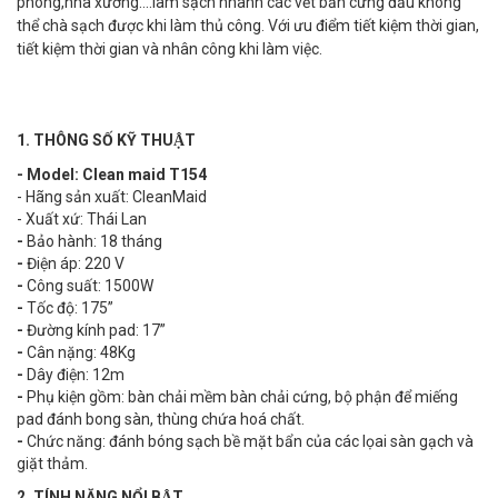
phòng,nhà xưởng….làm sạch nhanh các vết bẩn cứng đầu không
thể chà sạch được khi làm thủ công. Với ưu điểm tiết kiệm thời gian,
tiết kiệm thời gian và nhân công khi làm việc.
1. THÔNG SỐ KỸ THUẬT
- Model: Clean maid T154
- Hãng sản xuất: CleanMaid
- Xuất xứ: Thái Lan
-
Bảo hành: 18 tháng
-
Điện áp: 220 V
-
Công suất: 1500W
-
Tốc độ: 175”
-
Đường kính pad: 17”
-
Cân nặng: 48Kg
-
Dây điện: 12m
-
Phụ kiện gồm: bàn chải mềm bàn chải cứng, bộ phận để miếng
pad đánh bong sàn, thùng chứa hoá chất.
-
Chức năng: đánh bóng sạch bề mặt bẩn của các lọai sàn gạch và
giặt thảm.
2. TÍNH NĂNG NỔI BẬT