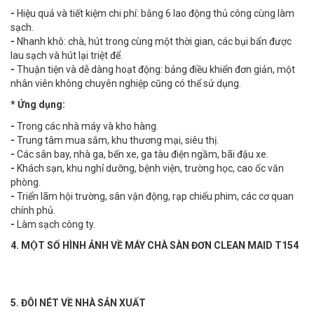
-
Hiệu quả và tiết kiệm chi phí: bằng 6 lao động thủ công cùng làm
sạch.
-
Nhanh khô: chà, hút trong cùng một thời gian, các bụi bẩn được
lau sạch và hút lại triệt để.
-
Thuận tiện và dễ dàng hoạt động: bảng điều khiển đơn giản, một
nhân viên không chuyên nghiệp cũng có thể sử dụng.
* Ứng dụng:
-
Trong các nhà máy và kho hàng.
-
Trung tâm mua sắm, khu thương mại, siêu thị.
-
Các sân bay, nhà ga, bến xe, ga tàu điện ngầm, bãi đậu xe.
-
Khách sạn, khu nghỉ dưỡng, bệnh viện, trường học, cao ốc văn
phòng.
-
Triển lãm hội trường, sân vận động, rạp chiếu phim, các cơ quan
chính phủ.
-
Làm sạch công ty.
4. MỘT SỐ HÌNH ẢNH VỀ MÁY CHÀ SÀN ĐƠN CLEAN MAID T154
5. ĐÔI NÉT VỀ NHÀ SẢN XUẤT