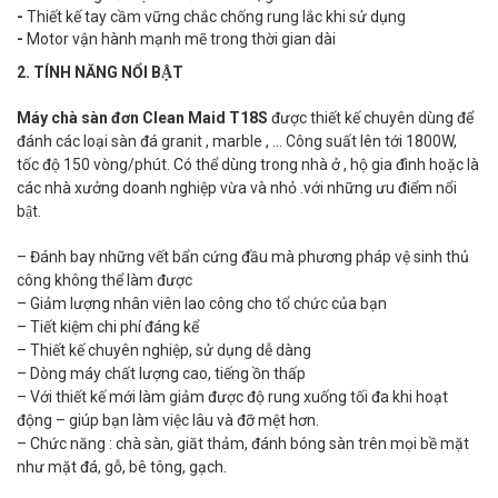
-
Thiết kế tay cầm vững chắc chống rung lắc khi sử dụng
-
Motor vận hành mạnh mẽ trong thời gian dài
2. TÍNH NĂNG NỔI BẬT
Máy chà sàn đơn Clean Maid T18S
được thiết kế chuyên dùng để
đánh các loại sàn đá granit , marble , … Công suất lên tới 1800W,
tốc độ 150 vòng/phút. Có thể dùng trong nhà ở , hộ gia đình hoặc là
các nhà xưởng doanh nghiệp vừa và nhỏ .với những ưu điểm nổi
bật.
– Đánh bay những vết bẩn cứng đầu mà phương pháp vệ sinh thủ
công không thể làm được
– Giảm lượng nhân viên lao công cho tổ chức của bạn
– Tiết kiệm chi phí đáng kể
– Thiết kế chuyên nghiệp, sử dụng dễ dàng
– Dòng máy chất lượng cao, tiếng ồn thấp
– Với thiết kế mới làm giảm được độ rung xuống tối đa khi hoạt
động – giúp bạn làm việc lâu và đỡ mệt hơn.
– Chức năng : chà sàn, giăt thảm, đánh bóng sàn trên mọi bề mặt
như mặt đá, gỗ, bê tông, gạch.