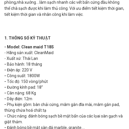
phòng,nhà xưởng….làm sạch nhanh các vết bẩn cứng đầu không
thể chà sạch được khi làm thủ công. Với ưu điểm tiết kiệm thời gian,
tiết kiệm thời gian và nhân công khi làm việc.
1. THÔNG SỐ KỸ THUẬT
- Model: Clean maid T18S
- Hãng sản xuất: CleanMaid
- Xuất xứ: Thái Lan
-
Bảo hành: 18 tháng
-
Điện áp: 220 V
-
Công suất: 1800W
-
Tốc độ: 150 vòng/phút
-
Đường kính pad: 18”
-
Cân nặng: 68 Kg
-
Dây điện: 12m
-
Phụ kiện gồm: bàn chải cứng, mâm gắn đĩa mài, mâm gắn pad,
thùng chứa hoá chất.tạ
-
Chức năng: đánh bóng sạch bề mặt bẩn của các lọai sàn gạch và
giặt thảm.
-
Đánh bóng bề mặt sàn đá marble, granite….