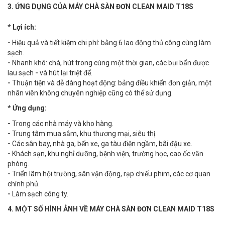
3. ỨNG DỤNG CỦA MÁY CHÀ SÀN ĐƠN CLEAN MAID T18S
* Lợi ích:
-
Hiệu quả và tiết kiệm chi phí: bằng 6 lao động thủ công cùng làm
sạch.
-
Nhanh khô: chà, hút trong cùng một thời gian, các bụi bẩn được
lau sạch
-
và hút lại triệt để.
-
Thuận tiện và dễ dàng hoạt động: bảng điều khiển đơn giản, một
nhân viên không chuyên nghiệp cũng có thể sử dụng.
* Ứng dụng:
-
Trong các nhà máy và kho hàng.
-
Trung tâm mua sắm, khu thương mại, siêu thị.
-
Các sân bay, nhà ga, bến xe, ga tàu điện ngầm, bãi đậu xe.
-
Khách sạn, khu nghỉ dưỡng, bệnh viện, trường học, cao ốc văn
phòng.
-
Triển lãm hội trường, sân vận động, rạp chiếu phim, các cơ quan
chính phủ.
-
Làm sạch công ty.
4. MỘT SỐ HÌNH ẢNH VỀ MÁY CHÀ SÀN ĐƠN CLEAN MAID T18S