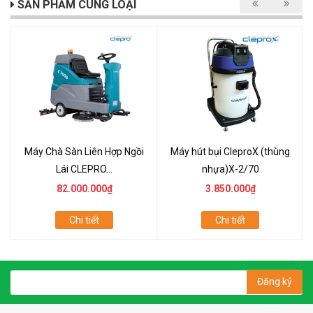
SẢN PHẨM CÙNG LOẠI
Máy Chà Sàn Liên Hợp Ngồi
Máy hút bụi CleproX (thùng
Lái CLEPRO...
nhựa)X-2/70
82.000.000₫
3.850.000₫
Chi tiết
Chi tiết
Đăng ký