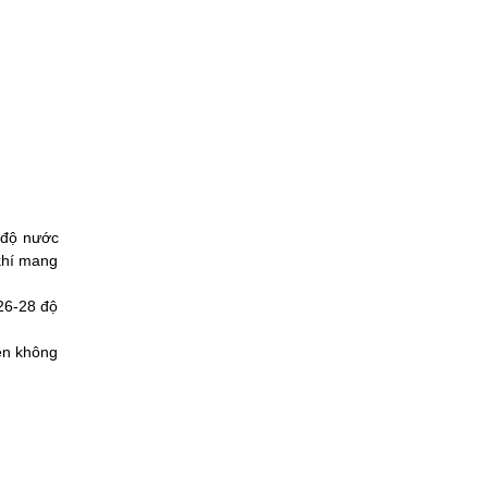
 độ nước
 khí mang
26-28 độ
ên không