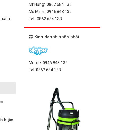
Mr.Hưng: 0862.684.133
Ms Minh: 0946.843.139
 nhanh
Tel: 0862.684.133
Kinh doanh phân phối
Mobile: 0946.843.139
Tel: 0862.684.133
am
ết kiệm