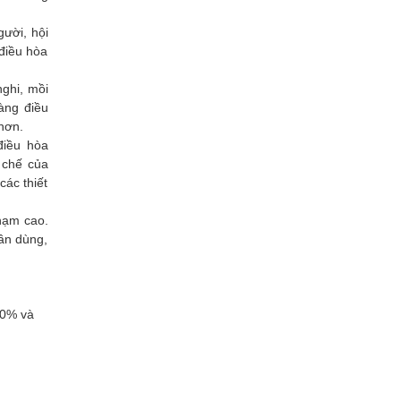
gười, hội
 điều hòa
nghi, mồi
àng điều
 hơn.
điều hòa
 chế của
ác thiết
chạm cao.
cần dùng,
40% và