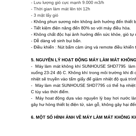
- Lưu lượng gió cực mạnh 9.000 m3/h
- Thời gian làm mát lên tới 12h
- 3 mặt lấy gió
- Không phun sương nên không ảnh hưởng đến thiết bị
- Tiết kiệm điện năng đến 80% so với máy điều hòa.
- Không chất độc hại ảnh hưởng đến sức khỏe, gió tự 
- Dễ dàng vệ sinh bụi bẩn.
- Điều khiển : Nút bấm cảm ứng và remote điều khiển 
5. NGUYÊN LÝ HOẠT ĐỘNG MÁY LÀM MÁT KHÔNG
- Máy làm mát không khí SUNHOUSE SHD7795
làm 
xuống 23-24 độ C. Không khí trong môi trường khi đi 
nhiệt sẽ truyền vào tấm giấy để giảm nhiệt độ quá trì
- Mày làm mát SUNHOUSE SHD7795 có thể hạ nhiệt độ 
C tùy vào thời điểm.
- Máy hoat động dựa vào nguyên lý bay hơi nước l
gây hư hỏng thiết bị điện tử, sàn gỗ, không gây hại đ
6. MỘT SỐ HÌNH ẢNH VỀ MÁY LÀM MÁT KHÔNG KH