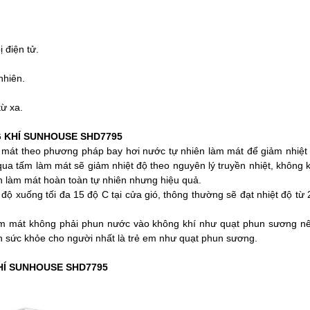
 điện tử.
nhiên.
từ xa.
 KHÍ
SUNHOUSE SHD7795
mát theo phương pháp bay hơi nước tự nhiên làm mát để giảm nhiệt
qua tấm làm mát sẽ giảm nhiệt độ theo nguyên lý truyền nhiệt, không
nh làm mát hoàn toàn tự nhiên nhưng hiệu quả.
xuống tối đa 15 độ C tại cửa gió, thông thường sẽ đạt nhiệt độ từ 
àm mát không phải phun nước vào không khí như quạt phun sương n
ến sức khỏe cho người nhất là trẻ em như quạt phun sương.
Í
SUNHOUSE SHD7795