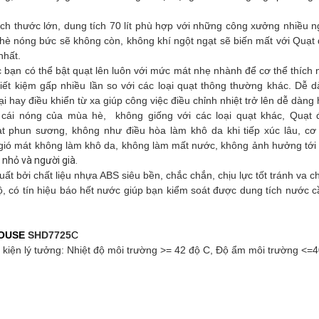
ích thước lớn, dung tích 70 lít phù hợp với những công xưởng nhiều n
 hè nóng bức sẽ không còn, không khí ngột ngạt sẽ biến mất với Quạt
nhất.
 bạn có thể bật quạt lên luôn với mức mát nhẹ nhành để cơ thể thích 
iết kiệm gấp nhiều lần so với các loại quạt thông thường khác. Dễ d
i hay điều khiển từ xa giúp công việc điều chỉnh nhiệt trở lên dễ dàng
 cái nóng của mùa hè, không giống với các loại quạt khác, Quạt 
 phun sương, không như điều hòa làm khô da khi tiếp xúc lâu, cơ
ió mát không làm khô da, không làm mất nước, không ảnh hưởng tới c
 nhỏ và người già.
ất bởi chất liệu nhựa ABS siêu bền, chắc chắn, chịu lực tốt tránh va 
độ, có tín hiệu báo hết nước giúp bạn kiểm soát được dung tích nước 
HOUSE
SHD7725
C
ều kiện lý tưởng: Nhiệt độ môi trường >= 42 độ C, Độ ẩm môi trường <=