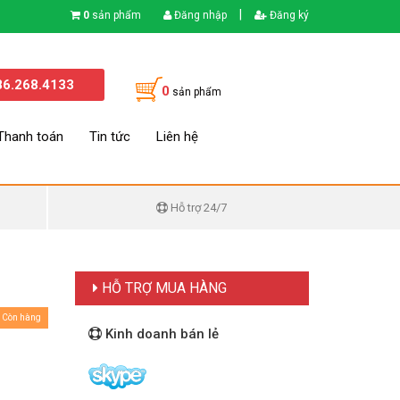
|
0
sản phẩm
Đăng nhập
Đăng ký
86.268.4133
0
sản phẩm
Thanh toán
Tin tức
Liên hệ
Hỗ trợ 24/7
HỖ TRỢ MUA HÀNG
Còn hàng
Kinh doanh bán lẻ