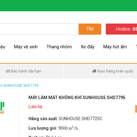
Hotline:
0
TÌM
iệu
Máy vệ sinh
Thang nhôm
Xe đẩy
Máy hút ẩm
Bảo hành dài hạn
Giao hàng toàn quốc
khí SUNHOUSE SHD7795
MÁY LÀM MÁT KHÔNG KHÍ SUNHOUSE SHD7795
Liên hệ
Hãng sản xuất
: SUNHOUSE SHD7725C
3
Lưu lượng gió:
90
00 m
/h .