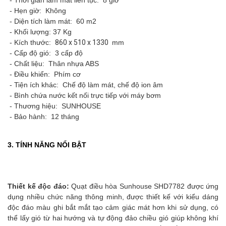
- Thời gian làm mát liên tục: 8 giờ
- Hẹn giờ: Không
- Diện tích làm mát: 60 m2
- Khối lượng: 37 Kg
- Kích thước:
860 x 510 x 1330
mm
- Cấp độ gió: 3 cấp độ
- Chất liệu: Thân nhựa ABS
- Điều khiển: Phím cơ
- Tiện ích khác: Chế độ làm mát, chế độ ion âm
- Bình chứa nước kết nối trực tiếp với máy bơm
- Thương hiệu: SUNHOUSE
- Bảo hành: 12 tháng
3. TÍNH NĂNG NỔI BẬT
Thiết kế độc đáo:
Quạt điều hòa Sunhouse SHD7782 được ứng
dụng nhiều chức năng thông minh, được thiết kế với kiểu dáng
độc đáo màu ghi bắt mắt tạo cảm giác mát hơn khi sử dụng, có
thể lấy gió từ hai hướng và tự động đảo chiều gió giúp không khí