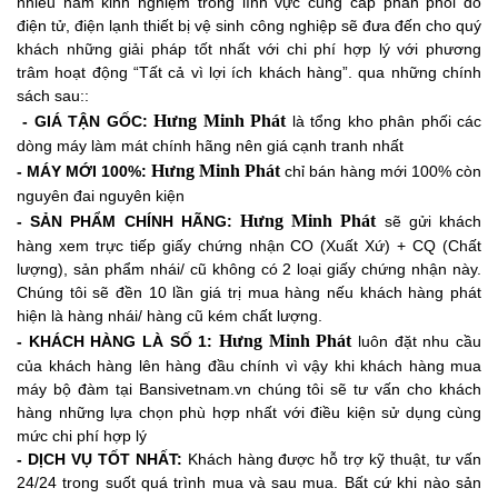
nhiều năm kinh nghiệm trong lĩnh vực cung cấp phân phối đồ
điện tử, điện lạnh thiết bị vệ sinh công nghiệp sẽ đưa đến cho quý
khách những giải pháp tốt nhất với chi phí hợp lý với phương
trâm hoạt động “Tất cả vì lợi ích khách hàng”. qua những chính
sách sau::
Hưng Minh Phát
- GIÁ TẬN GỐC:
là tổng kho phân phối các
dòng máy làm mát chính hãng nên giá cạnh tranh nhất
Hưng Minh Phát
- MÁY MỚI 100%:
chỉ bán hàng mới 100% còn
nguyên đai nguyên kiện
Hưng Minh Phát
-
SẢN PHẨM CHÍNH HÃNG:
sẽ gửi khách
hàng xem trực tiếp giấy chứng nhận CO (Xuất Xứ) + CQ (Chất
lượng), sản phẩm nhái/ cũ không có 2 loại giấy chứng nhận này.
Chúng tôi sẽ đền 10 lần giá trị mua hàng nếu khách hàng phát
hiện là hàng nhái/ hàng cũ kém chất lượng.
Hưng Minh Phát
- KHÁCH HÀNG LÀ SỐ 1:
luôn đặt nhu cầu
của khách hàng lên hàng đầu chính vì vậy khi khách hàng mua
máy bộ đàm tại Bansivetnam.vn chúng tôi sẽ tư vấn cho khách
hàng những lựa chọn phù hợp nhất với điều kiện sử dụng cùng
mức chi phí hợp lý
- DỊCH VỤ TỐT NHẤT:
Khách hàng được hỗ trợ kỹ thuật, tư vấn
24/24 trong suốt quá trình mua và sau mua. Bất cứ khi nào sản