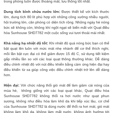
trong phòng luôn được thoáng mát, lưu thông tốt nhất.
Dung tích bình chứa nước lớn:
Được thiết kế với kích thước
lớn, dung tích 80 lít phù hợp với những công xưởng nhiều người,
hội trường lớn, căn phòng có diện tích rộng. Những ngày hè nóng
bức sẽ không còn, không khí ngột ngạt sẽ biến mất với Quạt điều
hòa Sunhouse SHD7782 một cuộc sống vui tươi thoải mái nhất.
Khả năng hạ nhiệt độ tốt:
Khi nhiệt độ quá nóng bức bạn có thể
bật quạt lên luôn với mức mát nhẹ nhành để cơ thể thích nghi,
mồi lần bật cực đại có thể giảm được 15 độ C, sử dụng tiết kiệm
gấp nhiều lần so với các loại quạt thông thường khác. Dễ dàng
điều chỉnh nhiệt độ với nút điều khiển bằng cảm ứng hiện đại hay
điều khiển từ xa giúp công việc điều chỉnh nhiệt trở lên dễ dàng
hơn.
Hiện đại:
Với chức năng thổi gió mát để làm giảm cái nóng của
mùa hè, không giống với các loại quạt khác, Quạt điều hòa
Sunhouse SHD7782 không thổi ra hơi nước như quạt phun
sương, không như điều hòa làm khô da khi tiếp xúc lâu, cơ chế
của Sunhouse SHD7782 là dùng nước để thổi ra hơi mát, gió mát
không làm khô da, không làm mất nước, không ảnh hưởng tới