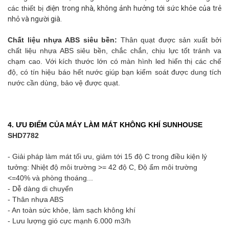
các thiết bị đ
iện trong nhà, không ảnh hưởng tới sức khỏe của trẻ
nhỏ và người già.
Chất liệu nhựa ABS siêu bền:
Thân quạt được sản xuất bởi
chất liệu nhựa ABS siêu bền, chắc chắn, chịu lực tốt tránh va
chạm cao. Với kích thước lớn có màn hình led hiển thị các chế
độ, có tín hiệu báo hết nước giúp bạn kiểm soát được dung tích
nước cần dùng, bảo vệ được quạt.
4. ƯU ĐIỂM CỦA MÁY LÀM MÁT KHÔNG K
HÍ SUNHOUSE
SHD7782
- Giải pháp làm mát tối ưu, giảm tới 15 độ C trong điều kiện lý
tưởng: Nhiệt độ môi trường >= 42 độ C, Độ ẩm môi trường
<=40% và phòng thoáng...
- Dễ dàng di chuyển
- Thân nhựa ABS
- An toàn sức khỏe, làm sạch không khí
- Lưu lượng gió cực mạnh 6.000 m3/h