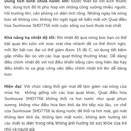
Dung tích bình chứa nước lớn:
Được thiết kế với kích thước
lớn, dung tích 80 lít phù hợp với những công xưởng nhiều người,
hội trường lớn, căn phòng có diện tích rộng. Những ngày hè nóng
bức sẽ không còn, không khí ngột ngạt sẽ biến mất với Quạt điều
hòa Sunhouse SHD7756 một cuộc sống vui tươi thoải mái nhất.
Khả năng hạ nhiệt độ tốt:
Khi nhiệt độ quá nóng bức bạn có thể
bật quạt lên luôn với mức mát nhẹ nhành để cơ thể thích nghi,
mồi lần bật cực đại có thể giảm được 15 độ C, sử dụng tiết kiệm
gấp nhiều lần so với các loại quạt thông thường khác. Dễ dàng
điều chỉnh nhiệt độ với nút điều khiển bằng cảm ứng hiện đại hay
điều khiển từ xa giúp công việc điều chỉnh nhiệt trở lên dễ dàng
hơn.
Hiện đại:
Với chức năng thổi gió mát để làm giảm cái nóng của
mùa hè, không giống với các loại quạt khác, Quạt điều hòa
Sunhouse SHD7756 không thổi ra hơi nước như quạt phun
sương, không như điều hòa làm khô da khi tiếp xúc lâu, cơ chế
của Sunhouse SHD7756 là dùng nước để thổi ra hơi mát, gió mát
không làm khô da, không làm mất nước, không ảnh hưởng tới
các thiết bị đ
iện trong nhà, không ảnh hưởng tới sức khỏe của trẻ
nhỏ và người già.