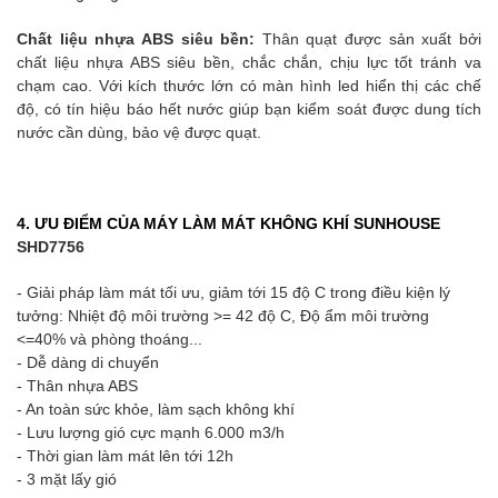
Chất liệu nhựa ABS siêu bền:
Thân quạt được sản xuất bởi
chất liệu nhựa ABS siêu bền, chắc chắn, chịu lực tốt tránh va
chạm cao. Với kích thước lớn có màn hình led hiển thị các chế
độ, có tín hiệu báo hết nước giúp bạn kiểm soát được dung tích
nước cần dùng, bảo vệ được quạt.
4. ƯU ĐIỂM CỦA MÁY LÀM MÁT KHÔNG K
HÍ SUNHOUSE
SHD7756
- Giải pháp làm mát tối ưu, giảm tới 15 độ C trong điều kiện lý
tưởng: Nhiệt độ môi trường >= 42 độ C, Độ ẩm môi trường
<=40% và phòng thoáng...
- Dễ dàng di chuyển
- Thân nhựa ABS
- An toàn sức khỏe, làm sạch không khí
- Lưu lượng gió cực mạnh 6.000 m3/h
- Thời gian làm mát lên tới 12h
- 3 mặt lấy gió