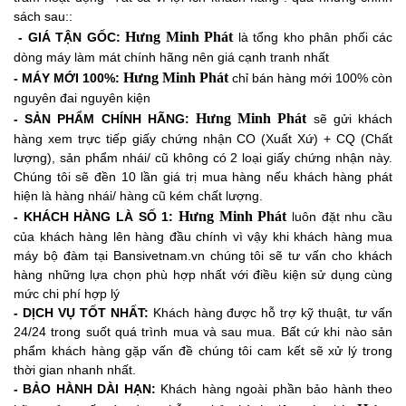
sách sau::
Hưng Minh Phát
- GIÁ TẬN GỐC:
là tổng kho phân phối các
dòng máy làm mát chính hãng nên giá cạnh tranh nhất
Hưng Minh Phát
- MÁY MỚI 100%:
chỉ bán hàng mới 100% còn
nguyên đai nguyên kiện
Hưng Minh Phát
-
SẢN PHẨM CHÍNH HÃNG:
sẽ gửi khách
hàng xem trực tiếp giấy chứng nhận CO (Xuất Xứ) + CQ (Chất
lượng), sản phẩm nhái/ cũ không có 2 loại giấy chứng nhận này.
Chúng tôi sẽ đền 10 lần giá trị mua hàng nếu khách hàng phát
hiện là hàng nhái/ hàng cũ kém chất lượng.
Hưng Minh Phát
- KHÁCH HÀNG LÀ SỐ 1:
luôn đặt nhu cầu
của khách hàng lên hàng đầu chính vì vậy khi khách hàng mua
máy bộ đàm tại Bansivetnam.vn chúng tôi sẽ tư vấn cho khách
hàng những lựa chọn phù hợp nhất với điều kiện sử dụng cùng
mức chi phí hợp lý
- DỊCH VỤ TỐT NHẤT:
Khách hàng được hỗ trợ kỹ thuật, tư vấn
24/24 trong suốt quá trình mua và sau mua. Bất cứ khi nào sản
phẩm khách hàng gặp vấn đề chúng tôi cam kết sẽ xử lý trong
thời gian nhanh nhất.
- BẢO HÀNH DÀI HẠN:
Khách hàng ngoài phần bảo hành theo