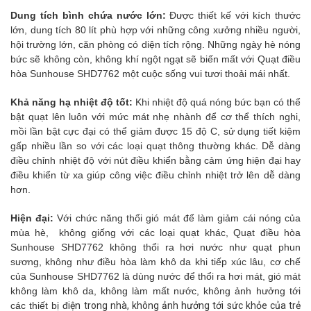
Dung tích bình chứa nước lớn:
Được thiết kế với kích thước
lớn, dung tích 80 lít phù hợp với những công xưởng nhiều người,
hội trường lớn, căn phòng có diện tích rộng. Những ngày hè nóng
bức sẽ không còn, không khí ngột ngạt sẽ biến mất với Quạt điều
hòa Sunhouse SHD7762 một cuộc sống vui tươi thoải mái nhất.
Khả năng hạ nhiệt độ tốt:
Khi nhiệt độ quá nóng bức bạn có thể
bật quạt lên luôn với mức mát nhẹ nhành để cơ thể thích nghi,
mồi lần bật cực đại có thể giảm được 15 độ C, sử dụng tiết kiệm
gấp nhiều lần so với các loại quạt thông thường khác. Dễ dàng
điều chỉnh nhiệt độ với nút điều khiển bằng cảm ứng hiện đại hay
điều khiển từ xa giúp công việc điều chỉnh nhiệt trở lên dễ dàng
hơn.
Hiện đại:
Với chức năng thổi gió mát để làm giảm cái nóng của
mùa hè, không giống với các loại quạt khác, Quạt điều hòa
Sunhouse SHD7762 không thổi ra hơi nước như quạt phun
sương, không như điều hòa làm khô da khi tiếp xúc lâu, cơ chế
của Sunhouse SHD7762 là dùng nước để thổi ra hơi mát, gió mát
không làm khô da, không làm mất nước, không ảnh hưởng tới
các thiết bị đ
iện trong nhà, không ảnh hưởng tới sức khỏe của trẻ