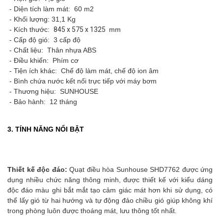
- Diện tích làm mát: 60 m2
- Khối lượng: 31,1 Kg
- Kích thước:
845 x 575 x 1325
mm
- Cấp độ gió: 3 cấp độ
- Chất liệu: Thân nhựa ABS
- Điều khiển: Phím cơ
- Tiện ích khác: Chế độ làm mát, chế độ ion âm
- Bình chứa nước kết nối trực tiếp với máy bơm
- Thương hiệu: SUNHOUSE
- Bảo hành: 12 tháng
3. TÍNH NĂNG NỔI BẬT
Thiết kế độc đáo:
Quạt điều hòa Sunhouse SHD7762 được ứng
dụng nhiều chức năng thông minh, được thiết kế với kiểu dáng
độc đáo màu ghi bắt mắt tạo cảm giác mát hơn khi sử dụng, có
thể lấy gió từ hai hướng và tự động đảo chiều gió giúp không khí
trong phòng luôn được thoáng mát, lưu thông tốt nhất.