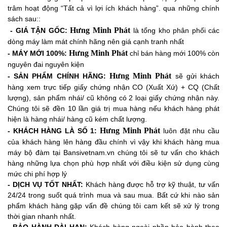
trâm hoạt động “Tất cả vì lợi ích khách hàng”. qua những chính
sách sau::
Hưng Minh Phát
- GIÁ TẬN GỐC:
là tổng kho phân phối các
dòng máy làm mát chính hãng nên giá cạnh tranh nhất
Hưng Minh Phát
- MÁY MỚI 100%:
chỉ bán hàng mới 100% còn
nguyên đai nguyên kiện
Hưng Minh Phát
-
SẢN PHẨM CHÍNH HÃNG:
sẽ gửi khách
hàng xem trực tiếp giấy chứng nhận CO (Xuất Xứ) + CQ (Chất
lượng), sản phẩm nhái/ cũ không có 2 loại giấy chứng nhận này.
Chúng tôi sẽ đền 10 lần giá trị mua hàng nếu khách hàng phát
hiện là hàng nhái/ hàng cũ kém chất lượng.
Hưng Minh Phát
- KHÁCH HÀNG LÀ SỐ 1:
luôn đặt nhu cầu
của khách hàng lên hàng đầu chính vì vậy khi khách hàng mua
máy bộ đàm tại Bansivetnam.vn chúng tôi sẽ tư vấn cho khách
hàng những lựa chọn phù hợp nhất với điều kiện sử dụng cùng
mức chi phí hợp lý
- DỊCH VỤ TỐT NHẤT:
Khách hàng được hỗ trợ kỹ thuật, tư vấn
24/24 trong suốt quá trình mua và sau mua. Bất cứ khi nào sản
phẩm khách hàng gặp vấn đề chúng tôi cam kết sẽ xử lý trong
thời gian nhanh nhất.
- BẢO HÀNH DÀI HẠN:
Khách hàng ngoài phần bảo hành theo