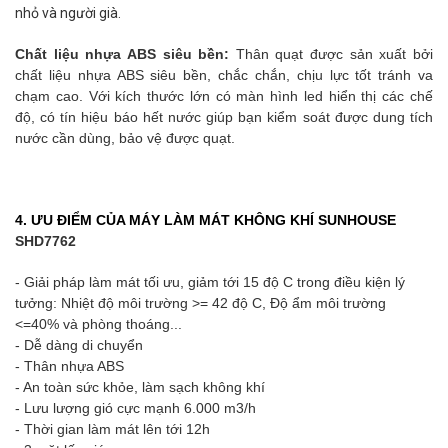
nhỏ và người già.
Chất liệu nhựa ABS siêu bền:
Thân quạt được sản xuất bởi
chất liệu nhựa ABS siêu bền, chắc chắn, chịu lực tốt tránh va
chạm cao. Với kích thước lớn có màn hình led hiển thị các chế
độ, có tín hiệu báo hết nước giúp bạn kiểm soát được dung tích
nước cần dùng, bảo vệ được quạt.
4. ƯU ĐIỂM CỦA MÁY LÀM MÁT KHÔNG K
HÍ SUNHOUSE
SHD7762
- Giải pháp làm mát tối ưu, giảm tới 15 độ C trong điều kiện lý
tưởng: Nhiệt độ môi trường >= 42 độ C, Độ ẩm môi trường
<=40% và phòng thoáng...
- Dễ dàng di chuyển
- Thân nhựa ABS
- An toàn sức khỏe, làm sạch không khí
- Lưu lượng gió cực mạnh 6.000 m3/h
- Thời gian làm mát lên tới 12h