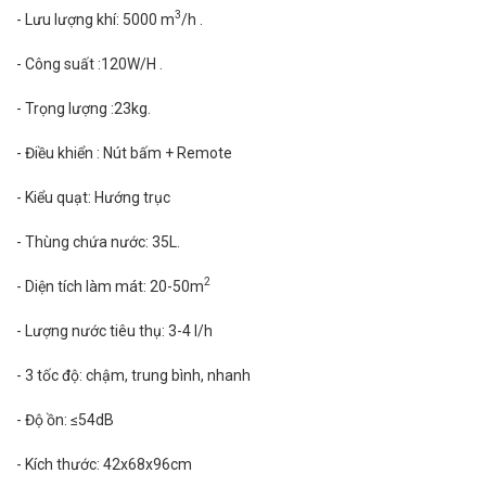
3
- Lưu lượng khí: 5000 m
/h .
- Công suất :120W/H .
- Trọng lượng :23kg.
- Điều khiển : Nút bấm + Remote
- Kiểu quạt: Hướng trục
- Thùng chứa nước: 35L.
2
- Diện tích làm mát: 20-50m
- Lượng nước tiêu thụ: 3-4 l/h
- 3 tốc độ: chậm, trung bình, nhanh
- Độ ồn: ≤54dB
- Kích thước: 42x68x96cm