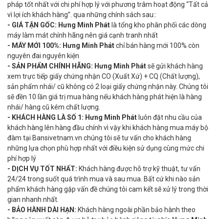
pháp tốt nhất với chi phí hợp lý với phương trâm hoạt động “Tất cả
vì lợi ích khách hàng”. qua những chính sách sau::
- GIÁ TẬN GỐC:
Hưng Minh Phát
là tổng kho phân phối các dòng
máy làm mát chính hãng nên giá cạnh tranh nhất
- MÁY MỚI 100%:
Hưng Minh Phát
chỉ bán hàng mới 100% còn
nguyên đai nguyên kiện
-
SẢN PHẨM CHÍNH HÃNG:
Hưng Minh Phát
sẽ gửi khách hàng
xem trực tiếp giấy chứng nhận CO (Xuất Xứ) + CQ (Chất lượng),
sản phẩm nhái/ cũ không có 2 loại giấy chứng nhận này. Chúng tôi
sẽ đền 10 lần giá trị mua hàng nếu khách hàng phát hiện là hàng
nhái/ hàng cũ kém chất lượng.
- KHÁCH HÀNG LÀ SỐ 1:
Hưng Minh Phát
luôn đặt nhu cầu của
khách hàng lên hàng đầu chính vì vậy khi khách hàng mua máy bộ
đàm tại Bansivetnam.vn chúng tôi sẽ tư vấn cho khách hàng
những lựa chọn phù hợp nhất với điều kiện sử dụng cùng mức chi
phí hợp lý
- DỊCH VỤ TỐT NHẤT:
Khách hàng được hỗ trợ kỹ thuật, tư vấn
24/24 trong suốt quá trình mua và sau mua. Bất cứ khi nào sản
phẩm khách hàng gặp vấn đề chúng tôi cam kết sẽ xử lý trong thời
gian nhanh nhất.
- BẢO HÀNH DÀI HẠN:
Khách hàng ngoài phần bảo hành theo