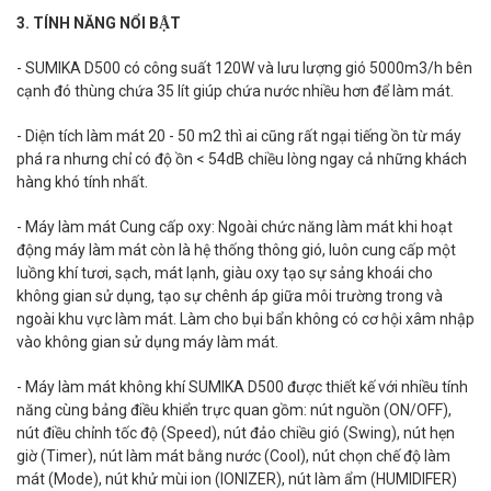
3. TÍNH NĂNG NỔI BẬT
- SUMIKA D500 có công suất 120W và lưu lượng gió 5000m3/h bên
cạnh đó thùng chứa 35 lít giúp chứa nước nhiều hơn để làm mát.
- Diện tích làm mát 20 - 50 m2 thì ai cũng rất ngại tiếng ồn từ máy
phá ra nhưng chỉ có độ ồn < 54dB chiều lòng ngay cả những khách
hàng khó tính nhất.
- Máy làm mát Cung cấp oxy: Ngoài chức năng làm mát khi hoạt
động máy làm mát còn là hệ thống thông gió, luôn cung cấp một
luồng khí tươi, sạch, mát lạnh, giàu oxy tạo sự sảng khoái cho
không gian sử dụng, tạo sự chênh áp giữa môi trường trong và
ngoài khu vực làm mát. Làm cho bụi bẩn không có cơ hội xâm nhập
vào không gian sử dụng máy làm mát.
- Máy làm mát không khí SUMIKA D500 được thiết kế với nhiều tính
năng cùng bảng điều khiển trực quan gồm: nút nguồn (ON/OFF),
nút điều chỉnh tốc độ (Speed), nút đảo chiều gió (Swing), nút hẹn
giờ (Timer), nút làm mát bằng nước (Cool), nút chọn chế độ làm
mát (Mode), nút khử mùi ion (IONIZER), nút làm ẩm (HUMIDIFER)