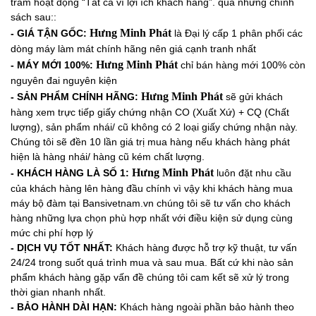
trâm hoạt động “Tất cả vì lợi ích khách hàng”. qua những chính
sách sau::
Hưng Minh Phát
- GIÁ TẬN GỐC:
là Đại lý cấp 1 phân phối các
dòng máy làm mát chính hãng nên giá cạnh tranh nhất
Hưng Minh Phát
- MÁY MỚI 100%:
chỉ bán hàng mới 100% còn
nguyên đai nguyên kiện
Hưng Minh Phát
-
SẢN PHẨM CHÍNH HÃNG:
sẽ gửi khách
hàng xem trực tiếp giấy chứng nhận CO (Xuất Xứ) + CQ (Chất
lượng), sản phẩm nhái/ cũ không có 2 loại giấy chứng nhận này.
Chúng tôi sẽ đền 10 lần giá trị mua hàng nếu khách hàng phát
hiện là hàng nhái/ hàng cũ kém chất lượng.
Hưng Minh Phát
- KHÁCH HÀNG LÀ SỐ 1:
luôn đặt nhu cầu
của khách hàng lên hàng đầu chính vì vậy khi khách hàng mua
máy bộ đàm tại Bansivetnam.vn chúng tôi sẽ tư vấn cho khách
hàng những lựa chọn phù hợp nhất với điều kiện sử dụng cùng
mức chi phí hợp lý
- DỊCH VỤ TỐT NHẤT:
Khách hàng được hỗ trợ kỹ thuật, tư vấn
24/24 trong suốt quá trình mua và sau mua. Bất cứ khi nào sản
phẩm khách hàng gặp vấn đề chúng tôi cam kết sẽ xử lý trong
thời gian nhanh nhất.
- BẢO HÀNH DÀI HẠN:
Khách hàng ngoài phần bảo hành theo