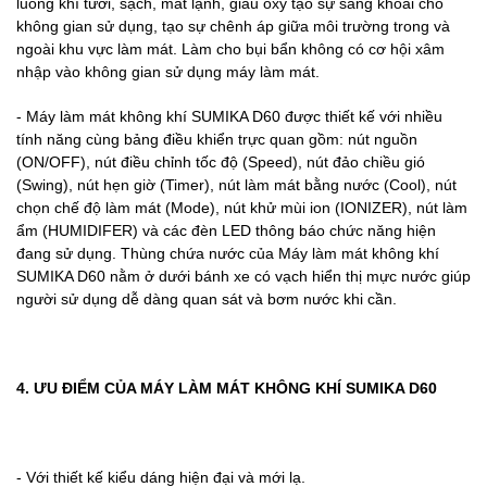
luồng khí tươi, sạch, mát lạnh, giàu oxy tạo sự sảng khoái cho
không gian sử dụng, tạo sự chênh áp giữa môi trường trong và
ngoài khu vực làm mát. Làm cho bụi bẩn không có cơ hội xâm
nhập vào không gian sử dụng máy làm mát.
- Máy làm mát không khí SUMIKA D60 được thiết kế với nhiều
tính năng cùng bảng điều khiển trực quan gồm: nút nguồn
(ON/OFF), nút điều chỉnh tốc độ (Speed), nút đảo chiều gió
(Swing), nút hẹn giờ (Timer), nút làm mát bằng nước (Cool), nút
chọn chế độ làm mát (Mode), nút khử mùi ion (IONIZER), nút làm
ẩm (HUMIDIFER) và các đèn LED thông báo chức năng hiện
đang sử dụng. Thùng chứa nước của Máy làm mát không khí
SUMIKA D60 nằm ở dưới bánh xe có vạch hiển thị mực nước giúp
người sử dụng dễ dàng quan sát và bơm nước khi cần.
4. ƯU ĐIỂM CỦA MÁY LÀM MÁT KHÔNG KHÍ SUMIKA D60
- Với thiết kế kiểu dáng hiện đại và mới lạ.