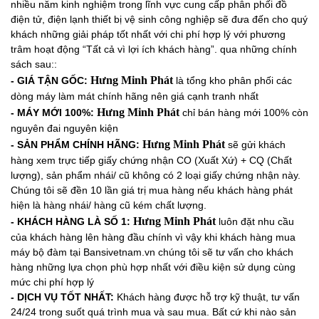
nhiều năm kinh nghiệm trong lĩnh vực cung cấp phân phối đồ
điện tử, điện lạnh thiết bị vệ sinh công nghiệp sẽ đưa đến cho quý
khách những giải pháp tốt nhất với chi phí hợp lý với phương
trâm hoạt động “Tất cả vì lợi ích khách hàng”. qua những chính
sách sau::
Hưng Minh Phát
- GIÁ TẬN GỐC:
là tổng kho phân phối các
dòng máy làm mát chính hãng nên giá cạnh tranh nhất
Hưng Minh Phát
- MÁY MỚI 100%:
chỉ bán hàng mới 100% còn
nguyên đai nguyên kiện
Hưng Minh Phát
-
SẢN PHẨM CHÍNH HÃNG:
sẽ gửi khách
hàng xem trực tiếp giấy chứng nhận CO (Xuất Xứ) + CQ (Chất
lượng), sản phẩm nhái/ cũ không có 2 loại giấy chứng nhận này.
Chúng tôi sẽ đền 10 lần giá trị mua hàng nếu khách hàng phát
hiện là hàng nhái/ hàng cũ kém chất lượng.
Hưng Minh Phát
- KHÁCH HÀNG LÀ SỐ 1:
luôn đặt nhu cầu
của khách hàng lên hàng đầu chính vì vậy khi khách hàng mua
máy bộ đàm tại Bansivetnam.vn chúng tôi sẽ tư vấn cho khách
hàng những lựa chọn phù hợp nhất với điều kiện sử dụng cùng
mức chi phí hợp lý
- DỊCH VỤ TỐT NHẤT:
Khách hàng được hỗ trợ kỹ thuật, tư vấn
24/24 trong suốt quá trình mua và sau mua. Bất cứ khi nào sản