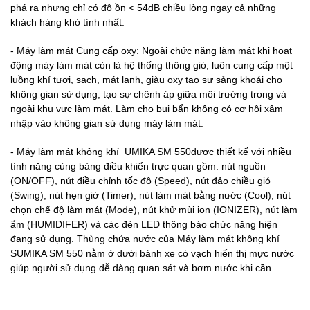
phá ra nhưng chỉ có độ ồn < 54dB chiều lòng ngay cả những
khách hàng khó tính nhất.
- Máy làm mát Cung cấp oxy: Ngoài chức năng làm mát khi hoạt
động máy làm mát còn là hệ thống thông gió, luôn cung cấp một
luồng khí tươi, sạch, mát lạnh, giàu oxy tạo sự sảng khoái cho
không gian sử dụng, tạo sự chênh áp giữa môi trường trong và
ngoài khu vực làm mát. Làm cho bụi bẩn không có cơ hội xâm
nhập vào không gian sử dụng máy làm mát.
- Máy làm mát không khí UMIKA SM 550được thiết kế với nhiều
tính năng cùng bảng điều khiển trực quan gồm: nút nguồn
(ON/OFF), nút điều chỉnh tốc độ (Speed), nút đảo chiều gió
(Swing), nút hẹn giờ (Timer), nút làm mát bằng nước (Cool), nút
chọn chế độ làm mát (Mode), nút khử mùi ion (IONIZER), nút làm
ẩm (HUMIDIFER) và các đèn LED thông báo chức năng hiện
đang sử dụng. Thùng chứa nước của Máy làm mát không khí
SUMIKA SM 550 nằm ở dưới bánh xe có vạch hiển thị mực nước
giúp người sử dụng dễ dàng quan sát và bơm nước khi cần.