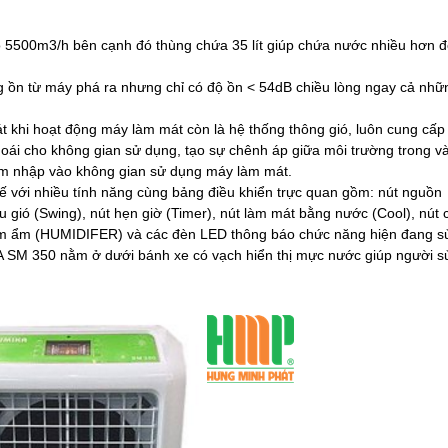
 5500m3/h bên cạnh đó thùng chứa 35 lít giúp chứa nước nhiều hơn đ
iếng ồn từ máy phá ra nhưng chỉ có độ ồn < 54dB chiều lòng ngay cả nhữ
 khi hoạt động máy làm mát còn là hệ thống thông gió, luôn cung cấp
khoái cho không gian sử dụng, tạo sự chênh áp giữa môi trường trong v
âm nhập vào không gian sử dụng máy làm mát.
 với nhiều tính năng cùng bảng điều khiển trực quan gồm: nút nguồn
u gió (Swing), nút hẹn giờ (Timer), nút làm mát bằng nước (Cool), nút
làm ẩm (HUMIDIFER) và các đèn LED thông báo chức năng hiện đang s
SM 350 nằm ở dưới bánh xe có vạch hiển thị mực nước giúp người s