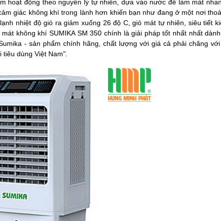
ẩm hoạt động theo nguyên lý tự nhiên, dựa vào nước để làm mát nha
ó cảm giác không khí trong lành hơn khiến bạn như đang ở một nơi th
nh nhiệt độ gió ra giảm xuống 26 độ C, gió mát tự nhiên, siêu tiết k
àm mát không khí SUMIKA SM 350 chính là giải pháp tốt nhất nhất dàn
 Sumika - sản phẩm chính hãng, chất lượng với giá cả phải chăng vớ
i tiêu dùng Việt Nam".