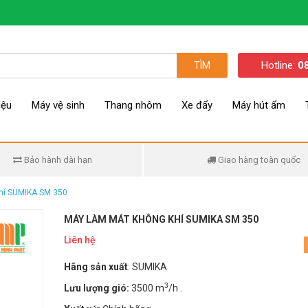
Hotline:
0
TÌM
iệu
Máy vệ sinh
Thang nhôm
Xe đẩy
Máy hút ẩm
Bảo hành dài hạn
Giao hàng toàn quốc
hí SUMIKA SM 350
MÁY LÀM MÁT KHÔNG KHÍ SUMIKA SM 350
Liên hệ
Hãng sản xuất
: SUMIKA
3
Lưu lượng gió:
3500 m
/h .