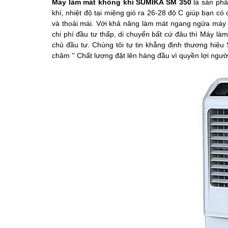
Máy làm mát không khí SUMIKA SM 350
là sản ph
khí, nhiệt độ tại miệng gió ra 26-28 độ C giúp bạn c
và thoải mái. Với khả năng làm mát ngang ngửa máy lạ
chi phí đầu tư thấp, di chuyển bất cứ đâu thì Máy l
chủ đầu tư. Chúng tôi tự tin khẳng định thương hiệu
châm '' Chất lượng đặt lên hàng đầu vì quyền lợi ngườ