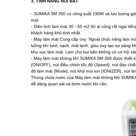
3. TÍNH NĂNG NỔI BẬT
- SUMIKA SM 350 có công suất 190W và lưu lượng gió
mát.
- Diện tích làm mát 30 - 50 m2 thì ai cũng rất ngại t
khách hàng khó tính nhất.
- Máy làm mát Cung cấp oxy: Ngoài chức năng làm mát
luồng khí tươi, sạch, mát lạnh, giàu oxy tạo sự sảng 
khu vực làm mát. Làm cho bụi bẩn không có cơ hội x
- Máy làm mát không khí SUMIKA SM 350 được thiết kế
(ON/OFF), nút điều chỉnh tốc độ (Speed), nút đảo chiề
độ làm mát (Mode), nút khử mùi ion (IONIZER), nút 
Thùng chứa nước của Máy làm mát không khí SUMIKA 
dễ dàng quan sát và bơm nước khi cần.