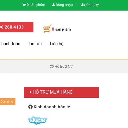
|
0
sản phẩm
Đăng nhập
Đăng ký
86.268.4133
0
sản phẩm
Thanh toán
Tin tức
Liên hệ
Hỗ trợ 24/7
HỖ TRỢ MUA HÀNG
Còn hàng
Kinh doanh bán lẻ