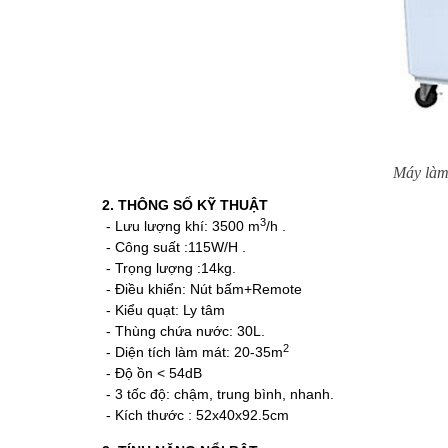
Máy làm
2. THÔNG SỐ KỸ THUẬT
3
- Lưu lượng khí: 3500 m
/h .
- Công suất :115W/H .
- Trọng lượng :14kg.
- Điều khiển: Nút bấm+Remote
- Kiểu quạt: Ly tâm
- Thùng chứa nước: 30L.
2
- Diện tích làm mát: 20-35m
- Độ ồn < 54dB
- 3 tốc độ: chậm, trung bình, nhanh.
-
Kích thước : 52x40x92.5cm