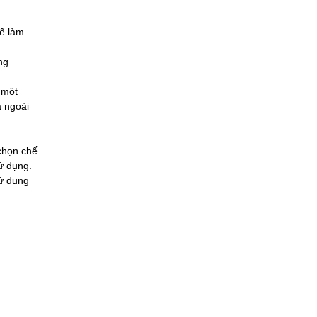
ể làm
ng
 một
à ngoài
 chọn chế
ử dụng.
ử dụng