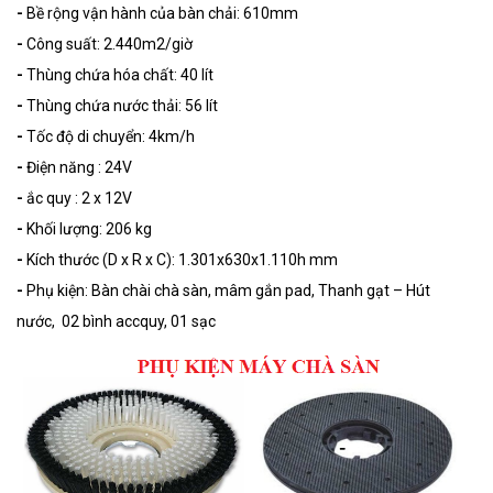
-
Bề rộng vận hành của bàn chải: 610mm
-
Công suất: 2.440m2/giờ
-
Thùng chứa hóa chất: 40 lít
-
Thùng chứa nước thải: 56 lít
-
Tốc độ di chuyển: 4km/h
-
Điện năng : 24V
-
ắc quy : 2 x 12V
-
Khối lượng: 206 kg
-
Kích thước (D x R x C): 1.301x630x1.110h mm
-
Phụ kiện: Bàn chài chà sàn, mâm gắn pad, Thanh gạt – Hút
nước, 02 bình accquy, 01 sạc