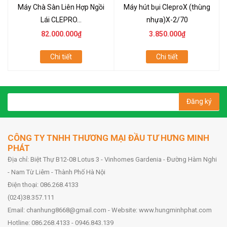
Máy Chà Sàn Liên Hợp Ngồi
Máy hút bụi CleproX (thùng
Lái CLEPRO...
nhựa)X-2/70
82.000.000₫
3.850.000₫
Chi tiết
Chi tiết
Đăng ký
CÔNG TY TNHH THƯƠNG MẠI ĐẦU TƯ HƯNG MINH
PHÁT
Địa chỉ: Biệt Thự B12-08 Lotus 3 - Vinhomes Gardenia - Đường Hàm Nghi
- Nam Từ Liêm - Thành Phố Hà Nội
Điện thoại: 086.268.4133
(024)38.357.111
Email: chanhung8668@gmail.com - Website: www.hungminhphat.com
Hotline: 086.268.4133 - 0946.843.139