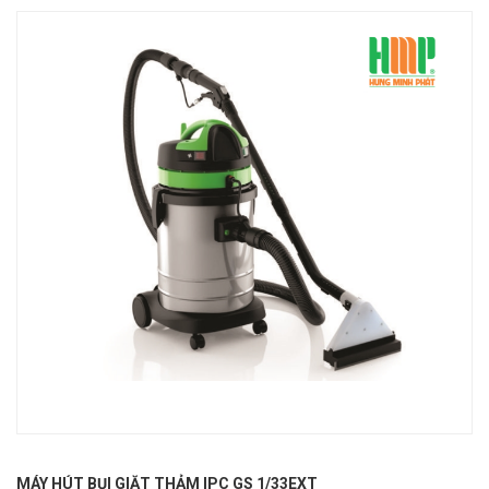
MÁY HÚT BỤI GIẶT THẢM IPC GS 1/33EXT