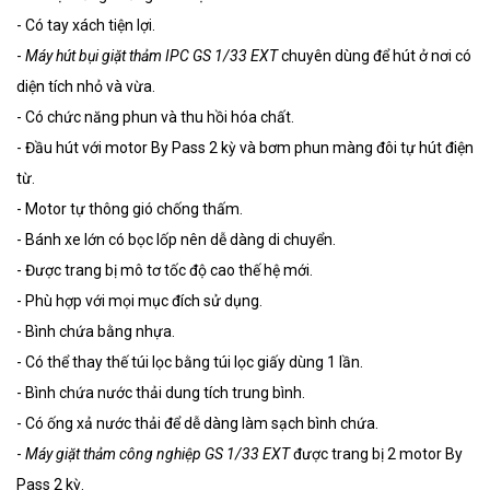
- Có tay xách tiện lợi.
-
Máy hút bụi giặt thảm IPC GS 1/33 EXT
chuyên dùng để hút ở nơi có
diện tích nhỏ và vừa.
- Có chức năng phun và thu hồi hóa chất.
- Đầu hút với motor By Pass 2 kỳ và bơm phun màng đôi tự hút điện
từ.
- Motor tự thông gió chống thấm.
- Bánh xe lớn có bọc lốp nên dễ dàng di chuyển.
- Được trang bị mô tơ tốc độ cao thế hệ mới.
- Phù hợp với mọi mục đích sử dụng.
- Bình chứa bằng nhựa.
- Có thể thay thế túi lọc bằng túi lọc giấy dùng 1 lần.
- Bình chứa nước thải dung tích trung bình.
- Có ống xả nước thải để dễ dàng làm sạch bình chứa.
-
Máy giặt thảm công nghiệp GS 1/33 EXT
được trang bị 2 motor By
Pass 2 kỳ.