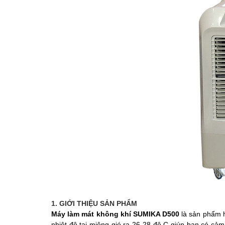
1. GIỚI THIỆU SẢN PHẨM
Máy làm mát không khí SUMIKA D500
là sản phẩm 
nhiệt độ tại miệng gió ra 26-28 độ C giúp bạn có cả