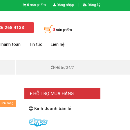
|
0
sản phẩm
Đăng nhập
Đăng ký
86.268.4133
0
sản phẩm
Thanh toán
Tin tức
Liên hệ
Hỗ trợ 24/7
HỖ TRỢ MUA HÀNG
Còn hàng
Kinh doanh bán lẻ