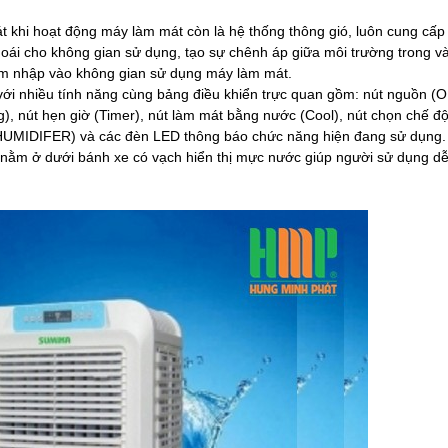
 khi hoạt động máy làm mát còn là hệ thống thông gió, luôn cung cấp
khoái cho không gian sử dụng, tạo sự chênh áp giữa môi trường trong v
âm nhập vào không gian sử dụng máy làm mát.
ới nhiều tính năng cùng bảng điều khiển trực quan gồm: nút nguồn (
ng), nút hẹn giờ (Timer), nút làm mát bằng nước (Cool), nút chọn chế đ
(HUMIDIFER) và các đèn LED thông báo chức năng hiện đang sử dụng
ằm ở dưới bánh xe có vạch hiển thị mực nước giúp người sử dụng d