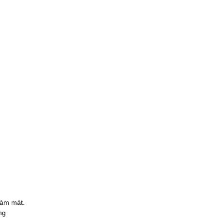
làm mát.
ng