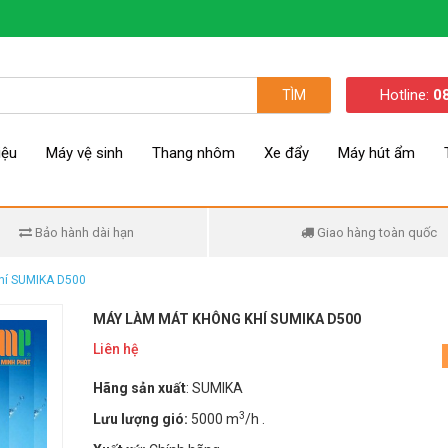
Hotline:
0
TÌM
iệu
Máy vệ sinh
Thang nhôm
Xe đẩy
Máy hút ẩm
Bảo hành dài hạn
Giao hàng toàn quốc
hí SUMIKA D500
MÁY LÀM MÁT KHÔNG KHÍ SUMIKA D500
Liên hệ
Hãng sản xuất
: SUMIKA
3
Lưu lượng gió:
5000 m
/h .