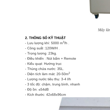
Máy là
2. THÔNG SỐ KỸ THUẬT
3
- Lưu lượng khí: 5000 m
/h .
- Công suất :120W/H .
- Trọng lượng :23kg.
- Điều khiển : Nút bấm + Remote
- Kiểu quạt: Hướng trục
- Thùng chứa nước: 35L.
2
- Diện tích làm mát: 20-50m
- Lượng nước tiêu thụ: 3-4 l/h
- 3 tốc độ: chậm, trung bình, nhanh
- Độ ồn: ≤54dB
- Kích thước: 42x68x96cm