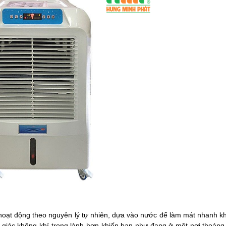
hoạt động theo nguyên lý tự nhiên, dựa vào nước để làm mát nhanh kh
m giác không khí trong lành hơn khiến bạn như đang ở một nơi thoáng