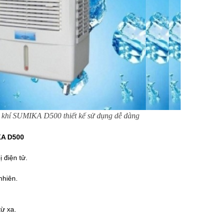
hí SUMIKA D500 thiết kế sử dụng dễ dàng
KA D500
 điện tử.
nhiên.
từ xa.