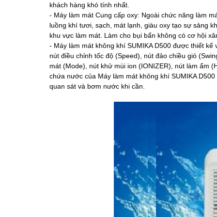
khách hàng khó tính nhất.
- Máy làm mát Cung cấp oxy: Ngoài chức năng làm mát
luồng khí tươi, sạch, mát lạnh, giàu oxy tạo sự sảng 
khu vực làm mát. Làm cho bụi bẩn không có cơ hội x
- Máy làm mát không khí SUMIKA D500 được thiết kế v
nút điều chỉnh tốc độ (Speed), nút đảo chiều gió (Swi
mát (Mode), nút khử mùi ion (IONIZER), nút làm ẩm 
chứa nước của Máy làm mát không khí SUMIKA D500 n
quan sát và bơm nước khi cần.