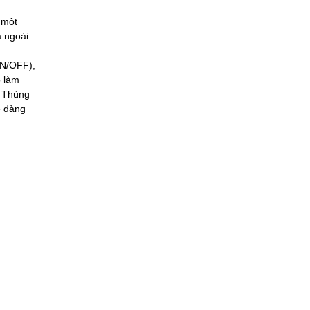
 một
à ngoài
ON/OFF),
ộ làm
. Thùng
ễ dàng