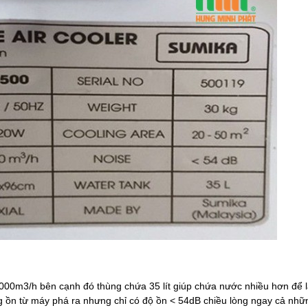
000m3/h bên cạnh đó thùng chứa 35 lít giúp chứa nước nhiều hơn để 
iếng ồn từ máy phá ra nhưng chỉ có độ ồn < 54dB chiều lòng ngay cả nhữ