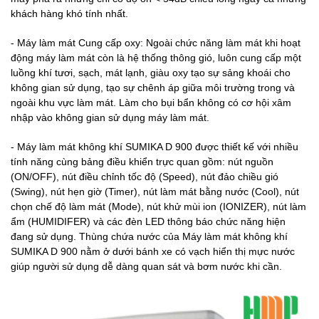
khách hàng khó tính nhất.
- Máy làm mát Cung cấp oxy: Ngoài chức năng làm mát khi hoạt
động máy làm mát còn là hệ thống thông gió, luôn cung cấp một
luồng khí tươi, sạch, mát lạnh, giàu oxy tạo sự sảng khoái cho
không gian sử dụng, tạo sự chênh áp giữa môi trường trong và
ngoài khu vực làm mát. Làm cho bụi bẩn không có cơ hội xâm
nhập vào không gian sử dụng máy làm mát.
- Máy làm mát không khí SUMIKA D 900 được thiết kế với nhiều
tính năng cùng bảng điều khiển trực quan gồm: nút nguồn
(ON/OFF), nút điều chỉnh tốc độ (Speed), nút đảo chiều gió
(Swing), nút hẹn giờ (Timer), nút làm mát bằng nước (Cool), nút
chọn chế độ làm mát (Mode), nút khử mùi ion (IONIZER), nút làm
ẩm (HUMIDIFER) và các đèn LED thông báo chức năng hiện
đang sử dụng. Thùng chứa nước của Máy làm mát không khí
SUMIKA D 900 nằm ở dưới bánh xe có vạch hiển thị mực nước
giúp người sử dụng dễ dàng quan sát và bơm nước khi cần.