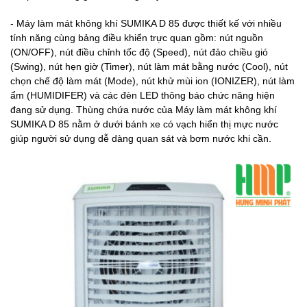
- Máy làm mát không khí SUMIKA D 85 được thiết kế với nhiều
tính năng cùng bảng điều khiển trực quan gồm: nút nguồn
(ON/OFF), nút điều chỉnh tốc độ (Speed), nút đảo chiều gió
(Swing), nút hẹn giờ (Timer), nút làm mát bằng nước (Cool), nút
chọn chế độ làm mát (Mode), nút khử mùi ion (IONIZER), nút làm
ẩm (HUMIDIFER) và các đèn LED thông báo chức năng hiện
đang sử dụng. Thùng chứa nước của Máy làm mát không khí
SUMIKA D 85 nằm ở dưới bánh xe có vạch hiển thị mực nước
giúp người sử dụng dễ dàng quan sát và bơm nước khi cần.