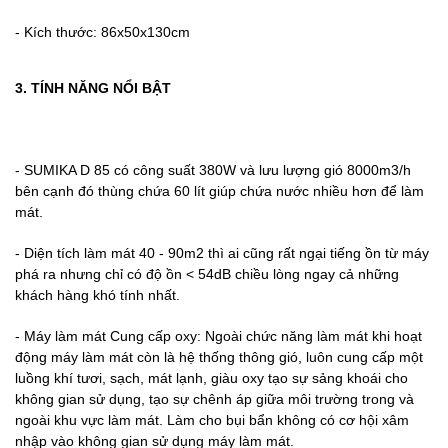
- Kích thước: 86x50x130cm
3. TÍNH NĂNG NỔI BẬT
- SUMIKA D 85 có công suất 380W và lưu lượng gió 8000m3/h
bên cạnh đó thùng chứa 60 lít giúp chứa nước nhiều hơn để làm
mát.
- Diện tích làm mát 40 - 90m2 thì ai cũng rất ngại tiếng ồn từ máy
phá ra nhưng chỉ có độ ồn < 54dB chiều lòng ngay cả những
khách hàng khó tính nhất.
- Máy làm mát Cung cấp oxy: Ngoài chức năng làm mát khi hoạt
động máy làm mát còn là hệ thống thông gió, luôn cung cấp một
luồng khí tươi, sạch, mát lạnh, giàu oxy tạo sự sảng khoái cho
không gian sử dụng, tạo sự chênh áp giữa môi trường trong và
ngoài khu vực làm mát. Làm cho bụi bẩn không có cơ hội xâm
nhập vào không gian sử dụng máy làm mát.