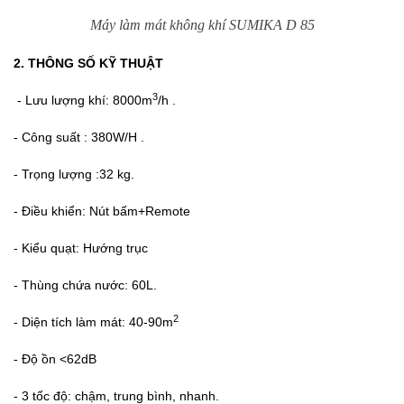
Máy làm mát không khí SUMIKA D 85
2. THÔNG SỐ KỸ THUẬT
3
- Lưu lượng khí: 8000m
/h .
- Công suất : 380W/H .
- Trọng lượng :32 kg.
- Điều khiển: Nút bấm+Remote
- Kiểu quạt: Hướng trục
- Thùng chứa nước: 60L.
2
- Diện tích làm mát: 40-90m
- Độ ồn <62dB
- 3 tốc độ: chậm, trung bình, nhanh.