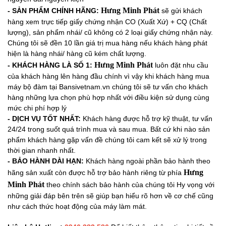
Hưng Minh Phát
-
SẢN PHẨM CHÍNH HÃNG:
sẽ gửi khách
hàng xem trực tiếp giấy chứng nhận CO (Xuất Xứ) + CQ (Chất
lượng), sản phẩm nhái/ cũ không có 2 loại giấy chứng nhận này.
Chúng tôi sẽ đền 10 lần giá trị mua hàng nếu khách hàng phát
hiện là hàng nhái/ hàng cũ kém chất lượng.
Hưng Minh Phát
- KHÁCH HÀNG LÀ SỐ 1:
luôn đặt nhu cầu
của khách hàng lên hàng đầu chính vì vậy khi khách hàng mua
máy bộ đàm tại Bansivetnam.vn chúng tôi sẽ tư vấn cho khách
hàng những lựa chọn phù hợp nhất với điều kiện sử dụng cùng
mức chi phí hợp lý
- DỊCH VỤ TỐT NHẤT:
Khách hàng được hỗ trợ kỹ thuật, tư vấn
24/24 trong suốt quá trình mua và sau mua. Bất cứ khi nào sản
phẩm khách hàng gặp vấn đề chúng tôi cam kết sẽ xử lý trong
thời gian nhanh nhất.
- BẢO HÀNH DÀI HẠN:
Khách hàng ngoài phần bảo hành theo
Hưng
hãng sản xuất còn được hỗ trợ bảo hành riêng từ phía
Minh Phát
theo
chính sách bảo hành của chúng tôi Hy vọng với
những giải đáp bên trên sẽ giúp bạn hiểu rõ hơn về cơ chế cũng
như cách thức hoạt động của máy làm mát.