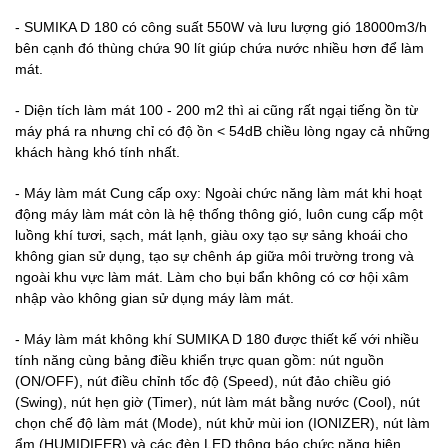
- SUMIKA D 180 có công suất 550W và lưu lượng gió 18000m3/h
bên cạnh đó thùng chứa 90 lít giúp chứa nước nhiều hơn để làm
mát.
- Diện tích làm mát 100 - 200 m2 thì ai cũng rất ngại tiếng ồn từ
máy phá ra nhưng chỉ có độ ồn < 54dB chiều lòng ngay cả những
khách hàng khó tính nhất.
- Máy làm mát Cung cấp oxy: Ngoài chức năng làm mát khi hoạt
động máy làm mát còn là hệ thống thông gió, luôn cung cấp một
luồng khí tươi, sạch, mát lạnh, giàu oxy tạo sự sảng khoái cho
không gian sử dụng, tạo sự chênh áp giữa môi trường trong và
ngoài khu vực làm mát. Làm cho bụi bẩn không có cơ hội xâm
nhập vào không gian sử dụng máy làm mát.
- Máy làm mát không khí SUMIKA D 180 được thiết kế với nhiều
tính năng cùng bảng điều khiển trực quan gồm: nút nguồn
(ON/OFF), nút điều chỉnh tốc độ (Speed), nút đảo chiều gió
(Swing), nút hẹn giờ (Timer), nút làm mát bằng nước (Cool), nút
chọn chế độ làm mát (Mode), nút khử mùi ion (IONIZER), nút làm
ẩm (HUMIDIFER) và các đèn LED thông báo chức năng hiện