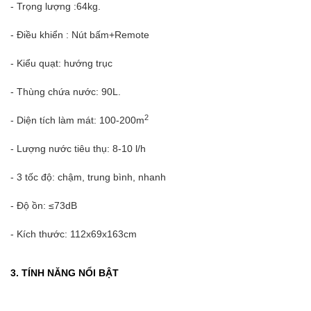
- Trọng lượng :64kg.
- Điều khiển : Nút bấm+Remote
- Kiểu quạt: hướng trục
- Thùng chứa nước: 90L.
2
- Diện tích làm mát: 100-200m
- Lượng nước tiêu thụ: 8-10 l/h
- 3 tốc độ: chậm, trung bình, nhanh
- Độ ồn: ≤73dB
- Kích thước: 112x69x163cm
3. TÍNH NĂNG NỔI BẬT