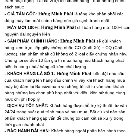
trâm hoạt động “Tất cả vì lợi ích khách hàng”. qua những chính
sách sau::
Hưng Minh Phát
- GIÁ TẬN GỐC:
là tổng kho phân phối các
dòng máy làm mát chính hãng nên giá cạnh tranh nhất
Hưng Minh Phát
- MÁY MỚI 100%:
chỉ bán hàng mới 100% còn
nguyên đai nguyên kiện
Hưng Minh Phát
-
SẢN PHẨM CHÍNH HÃNG:
sẽ gửi khách
hàng xem trực tiếp giấy chứng nhận CO (Xuất Xứ) + CQ (Chất
lượng), sản phẩm nhái/ cũ không có 2 loại giấy chứng nhận này.
Chúng tôi sẽ đền 10 lần giá trị mua hàng nếu khách hàng phát
hiện là hàng nhái/ hàng cũ kém chất lượng.
Hưng Minh Phát
- KHÁCH HÀNG LÀ SỐ 1:
luôn đặt nhu cầu
của khách hàng lên hàng đầu chính vì vậy khi khách hàng mua
máy bộ đàm tại Bansivetnam.vn chúng tôi sẽ tư vấn cho khách
hàng những lựa chọn phù hợp nhất với điều kiện sử dụng cùng
mức chi phí hợp lý
- DỊCH VỤ TỐT NHẤT:
Khách hàng được hỗ trợ kỹ thuật, tư vấn
24/24 trong suốt quá trình mua và sau mua. Bất cứ khi nào sản
phẩm khách hàng gặp vấn đề chúng tôi cam kết sẽ xử lý trong
thời gian nhanh nhất.
- BẢO HÀNH DÀI HẠN:
Khách hàng ngoài phần bảo hành theo