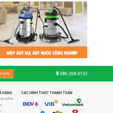
086.268.4133
ăng ký
A HÀNG
CÁC HÌNH THỨC THANH TOÁN
ng online
́n
n