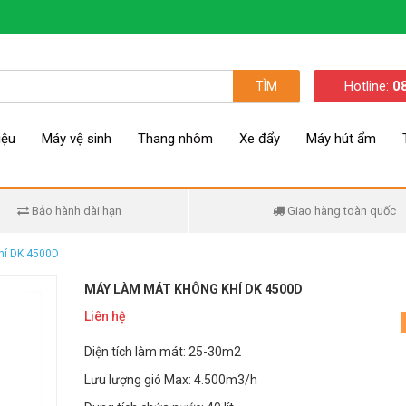
Hotline:
0
TÌM
iệu
Máy vệ sinh
Thang nhôm
Xe đẩy
Máy hút ẩm
Bảo hành dài hạn
Giao hàng toàn quốc
hí DK 4500D
MÁY LÀM MÁT KHÔNG KHÍ DK 4500D
Liên hệ
Diện tích làm mát: 25-30m2
Lưu lượng gió Max: 4.500m3/h