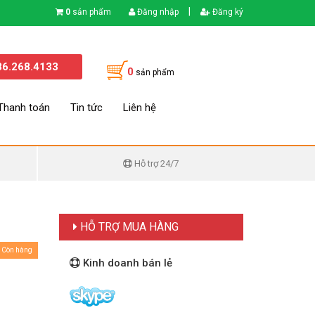
|
0
sản phẩm
Đăng nhập
Đăng ký
86.268.4133
0
sản phẩm
Thanh toán
Tin tức
Liên hệ
Hỗ trợ 24/7
HỖ TRỢ MUA HÀNG
Còn hàng
Kinh doanh bán lẻ