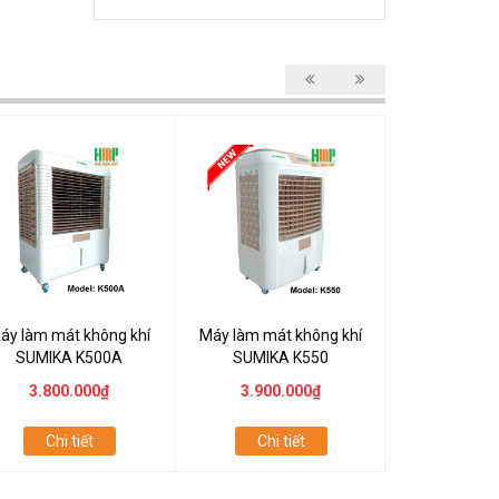
áy làm mát không khí
Máy làm mát không khí
Máy làm mát
SUMIKA K500A
SUMIKA K550
SUMIKA K5
3.800.000₫
3.900.000₫
4.500
Chi tiết
Chi tiết
Chi t