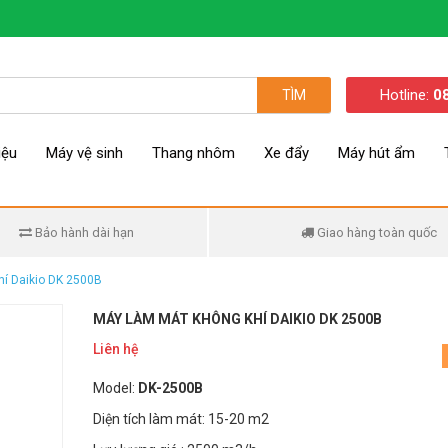
Hotline:
0
TÌM
iệu
Máy vệ sinh
Thang nhôm
Xe đẩy
Máy hút ẩm
Bảo hành dài hạn
Giao hàng toàn quốc
í Daikio DK 2500B
MÁY LÀM MÁT KHÔNG KHÍ DAIKIO DK 2500B
Liên hệ
Model:
DK-2500B
Diện tích làm mát: 15-20 m2