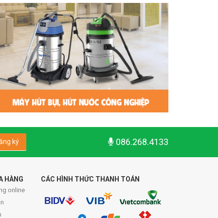
086.268.4133
ăng ký
A HÀNG
CÁC HÌNH THỨC THANH TOÁN
ng online
́n
n