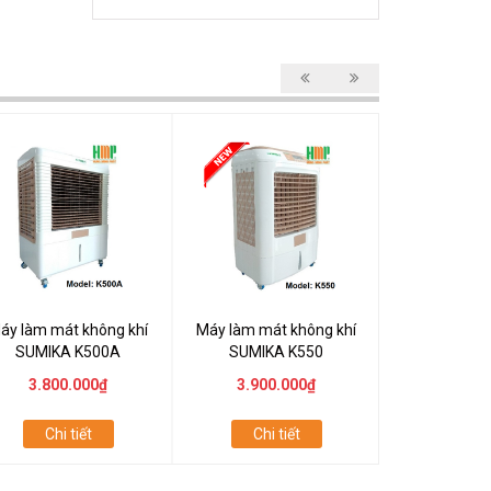
áy làm mát không khí
Máy làm mát không khí
Máy làm mát
SUMIKA K500A
SUMIKA K550
SUMIKA K5
3.800.000₫
3.900.000₫
4.500
Chi tiết
Chi tiết
Chi t