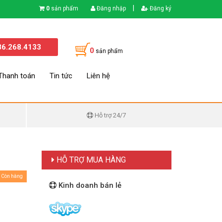
|
0
sản phẩm
Đăng nhập
Đăng ký
86.268.4133
0
sản phẩm
Thanh toán
Tin tức
Liên hệ
Hỗ trợ 24/7
HỖ TRỢ MUA HÀNG
Còn hàng
Kinh doanh bán lẻ