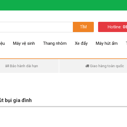
Hotline:
0
TÌM
iệu
Máy vệ sinh
Thang nhôm
Xe đẩy
Máy hút ẩm
Bảo hành dài hạn
Giao hàng toàn quốc
t bụi gia đình