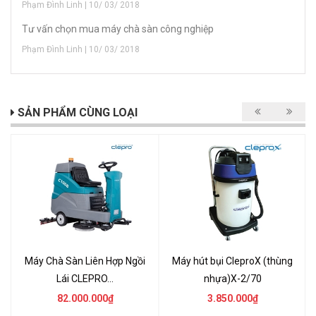
Phạm Đình Linh | 10/ 03/ 2018
Tư vấn chọn mua máy chà sàn công nghiệp
Phạm Đình Linh | 10/ 03/ 2018
SẢN PHẨM CÙNG LOẠI
Máy Chà Sàn Liên Hợp Ngồi
Máy hút bụi CleproX (thùng
Lái CLEPRO...
nhựa)X-2/70
82.000.000₫
3.850.000₫