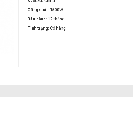
Xuất xứ:
China
Công suất: 15
00W
Bảo hành:
12 tháng
Tình trạng:
Có hàng