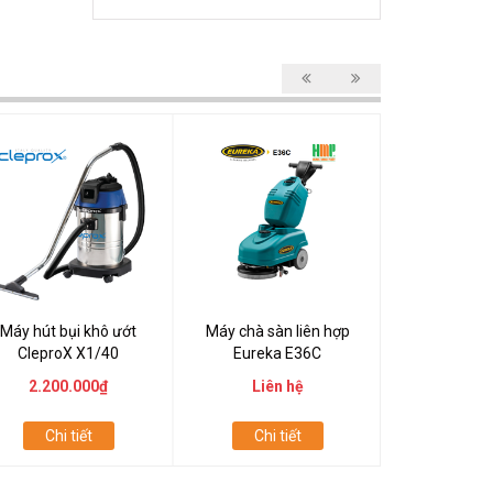
Máy hút bụi khô ướt
Máy chà sàn liên hợp
Máy chà sà
CleproX X1/40
Eureka E36C
Eureka E
2.200.000₫
Liên hệ
Liên
Chi tiết
Chi tiết
Chi t