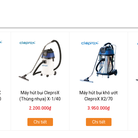
X
Máy hút bụi CleproX
Máy hút bụi khô ướt
0
(Thùng nhựa) X-1/40
CleproX X2/70
2.200.000₫
3.950.000₫
Chi tiết
Chi tiết