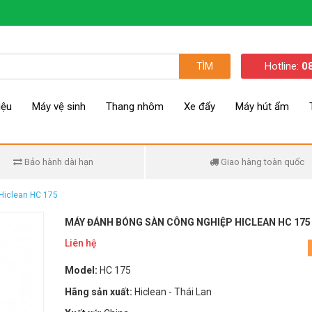
Hotline:
0
TÌM
iệu
Máy vệ sinh
Thang nhôm
Xe đẩy
Máy hút ẩm
Bảo hành dài hạn
Giao hàng toàn quốc
Hiclean HC 175
MÁY ĐÁNH BÓNG SÀN CÔNG NGHIỆP HICLEAN HC 175
Liên hệ
Model:
HC 175
Hãng sản xuất:
Hiclean - Thái Lan