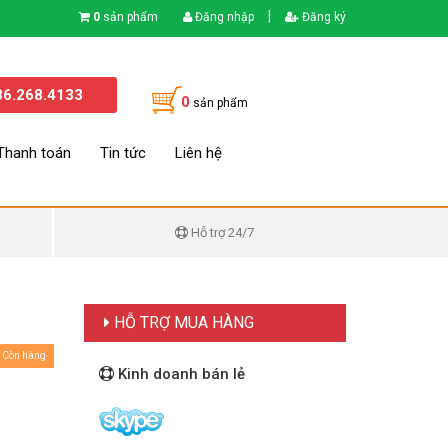
|
0
sản phẩm
Đăng nhập
Đăng ký
86.268.4133
0
sản phẩm
Thanh toán
Tin tức
Liên hệ
Hỗ trợ 24/7
HỖ TRỢ MUA HÀNG
Còn hàng
Kinh doanh bán lẻ