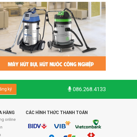
086.268.4133
ăng ký
A HÀNG
CÁC HÌNH THỨC THANH TOÁN
ng online
́n
n