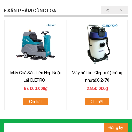
SẢN PHẨM CÙNG LOẠI
Máy Chà Sàn Liên Hợp Ngồi
Máy hút bụi CleproX (thùng
Lái CLEPRO...
nhựa)X-2/70
82.000.000₫
3.850.000₫
Chi tiết
Chi tiết
Đăng ký