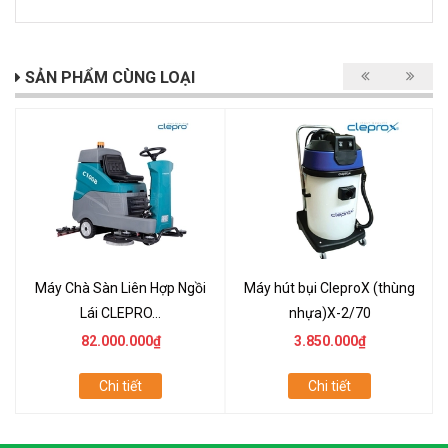
SẢN PHẨM CÙNG LOẠI
Máy Chà Sàn Liên Hợp Ngồi
Máy hút bụi CleproX (thùng
Lái CLEPRO...
nhựa)X-2/70
82.000.000₫
3.850.000₫
Chi tiết
Chi tiết