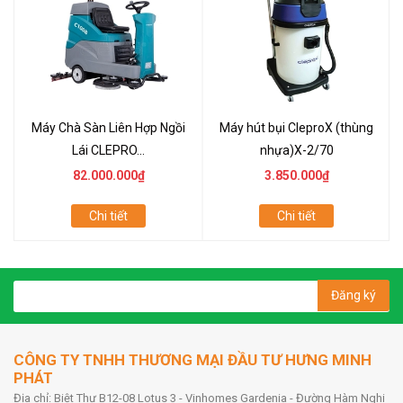
Máy Chà Sàn Liên Hợp Ngồi
Máy hút bụi CleproX (thùng
Lái CLEPRO...
nhựa)X-2/70
82.000.000₫
3.850.000₫
Chi tiết
Chi tiết
Đăng ký
CÔNG TY TNHH THƯƠNG MẠI ĐẦU TƯ HƯNG MINH
PHÁT
Địa chỉ: Biệt Thự B12-08 Lotus 3 - Vinhomes Gardenia - Đường Hàm Nghi