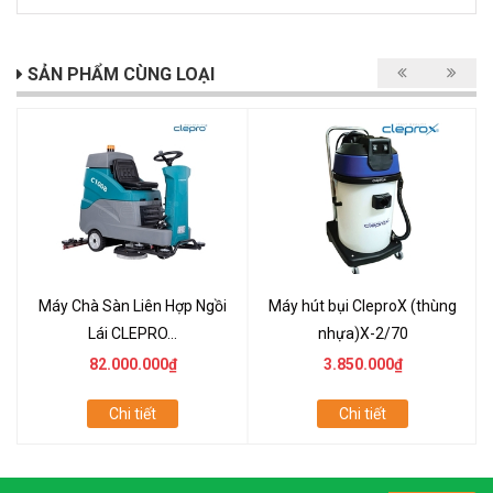
SẢN PHẨM CÙNG LOẠI
Máy Chà Sàn Liên Hợp Ngồi
Máy hút bụi CleproX (thùng
Lái CLEPRO...
nhựa)X-2/70
82.000.000₫
3.850.000₫
Chi tiết
Chi tiết