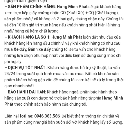
nguyên đai nguyên kiện
– SẢN PHẨM CHÍNH HÃNG:
Hưng Minh Phát
sẽ gửi khách hàng
xem trực tiếp giấy chứng nhận CO (Xuất Xứ) + CQ (Chất lượng),
sản phẩm nhái/ cũ không có 2 loại giấy chứng nhận này. Chúng tôi
sẽ đền 10 lần giá trị mua hàng nếu khách hàng phát hiện là hàng
nhái/ hàng cũ kém chất lượng.
– KHÁCH HÀNG LÀ SỐ 1:
Hưng Minh Phát
luôn đặt nhu cầu của
khách hàng lên hàng đầu chính vì vậy khi khách hàng có nhu cầu
mua
Xe đẩy, Bánh xe đẩy
chúng tôi sẽ tư vấn cho khách hàng
những lựa chọn phù hợp nhất với điều kiện sử dụng cùng mức chi
phí hợp lý.
– DỊCH VỤ TỐT NHẤT:
Khách hàng được hỗ trợ kỹ thuật, tư vấn
24/24 trong suốt quá trình mua và sau mua. Bất cứ khi nào sản
phẩm khách hàng gặp vấn đề chúng tôi cam kết sẽ xử lý trong thời
gian nhanh nhất.
– BẢO HÀNH DÀI HẠN:
Khách hàng ngoài phần bảo hành theo
hãng sản xuất còn được hỗ trợ bảo hành riêng từ phía
Hưng Minh
Phát
theo chính sách bảo hành của chúng tôi.
Liên hệ Hotline:
0946.383.586
Để biết thêm thông tin chi tiết về
sản phẩm cũng như giá bán buôn đối với khách hàng lấy số lượng.