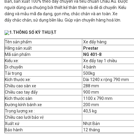
Bản, sản xuất 100% theo dây chuyền và tiêu chuẩn Châu Âu. Được
người dùng ưa chuộng bởi thiết kế thân thiện và dễ di chuyển. Kiểu
dáng và mẫu mã đa dạng, gọn nhẹ, chắc chắn và an toàn. Xe
đẩy chắc chắn, sử dụng bền lâu. Giúp vận chuyển hàng hoá lớn.
1.THÔNG SỐ KỸ THUẬT
Tên sản phẩm
Xe đẩy hàng
Hãng sản xuất
Prestar
Mã sản phẩm
NG 401-8
Kiểu xe:
Xe đẩy tay 1 chiều
Di chuyển
4 bánh
Tải trọng
500kg
Kích thước xe:
Dài 1240 x rộng 790 mm
Chiều cao sàn xe
288 mm
Chiều cao tay đẩy
900 mm
Kích thước sàn
1100 x 790 mm
Đường kính bánh xe
200 mm
Trọng lượng xe :
40,5 kg
Chiều cao lưới bảo vệ
Xuất xứ
Nhật Bản
Bảo hành
12 tháng