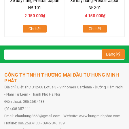
Xe đẩy hàng Prestar Japan
Xe đẩy hàng Prestar Japan
NB 101
NF 301
2.150.000₫
4.150.000₫
Chi tiết
Chi tiết
Đăng ký
CÔNG TY TNHH THƯƠNG MẠI ĐẦU TƯ HƯNG MINH
PHÁT
Địa chỉ: Biệt Thự B12-08 Lotus 3 - Vinhomes Gardenia - Đường Hàm Nghi
- Nam Từ Liêm - Thành Phố Hà Nội
Điện thoại: 086.268.4133
(024)38.357.111
Email: chanhung8668@gmail.com - Website: www.hungminhphat.com
Hotline: 086.268.4133 - 0946.843.139