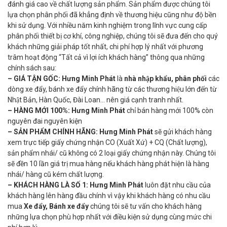
đánh giá cao về chất lượng sản phẩm. Sản phẩm được chúng tôi
lựa chọn phân phối đã khẳng định về thương hiệu cũng như độ bền
khi sử dụng. Với nhiều năm kinh nghiệm trong lĩnh vực cung cấp
phân phối thiết bị cơ khí, công nghiệp, chúng tôi sẽ đưa đến cho quý
khách những giải pháp tốt nhất, chi phí hợp lý nhất với phương
trâm hoạt động “Tất cả vì lợi ích khách hàng” thông qua những
chính sách sau:
– GIÁ TẬN GỐC:
Hưng Minh Phát
là
nhà nhập khẩu, phân phối
các
dòng xe đẩy, bánh xe đẩy chính hãng từ các thương hiệu lớn đến từ
Nhật Bản, Hàn Quốc, Đài Loan… nên giá cạnh tranh nhất.
– HÀNG MỚI 100%:
Hưng Minh Phát
chỉ bán hàng mới 100% còn
nguyên đai nguyên kiện
– SẢN PHẨM CHÍNH HÃNG:
Hưng Minh Phát
sẽ gửi khách hàng
xem trực tiếp giấy chứng nhận CO (Xuất Xứ) + CQ (Chất lượng),
sản phẩm nhái/ cũ không có 2 loại giấy chứng nhận này. Chúng tôi
sẽ đền 10 lần giá trị mua hàng nếu khách hàng phát hiện là hàng
nhái/ hàng cũ kém chất lượng.
– KHÁCH HÀNG LÀ SỐ 1:
Hưng Minh Phát
luôn đặt nhu cầu của
khách hàng lên hàng đầu chính vì vậy khi khách hàng có nhu cầu
mua
Xe đẩy, Bánh xe đẩy
chúng tôi sẽ tư vấn cho khách hàng
những lựa chọn phù hợp nhất với điều kiện sử dụng cùng mức chi