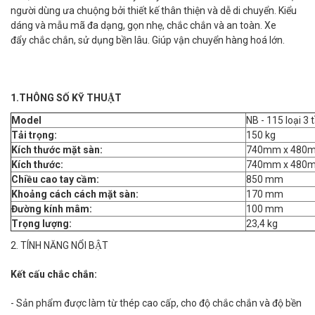
người dùng ưa chuộng bởi thiết kế thân thiện và dễ di chuyển. Kiểu
dáng và mẫu mã đa dạng, gọn nhẹ, chắc chắn và an toàn. Xe
đẩy chắc chắn, sử dụng bền lâu. Giúp vận chuyển hàng hoá lớn.
1.THÔNG SỐ KỸ THUẬT
Model
NB - 115 loại 3 
Tải trọng:
150 kg
Kích thước mặt sàn:
740mm x 480
Kích thước:
740mm x 480
Chiều cao tay cầm:
850 mm
Khoảng cách cách mặt sàn:
170 mm
Đường kính mâm:
100 mm
Trọng lượng:
23,4 kg
2. TÍNH NĂNG NỔI BẬT
Kết cấu chắc chắn:
- Sản phẩm được làm từ thép cao cấp, cho độ chắc chắn và độ bền