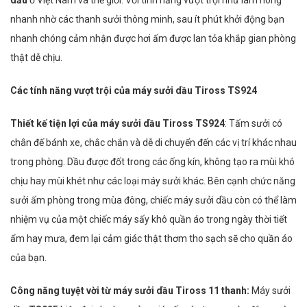
dầu
ở Việt Nam và thế giới. Với tính năng vượt trội như làm nóng
nhanh nhờ các thanh sưởi thông minh, sau ít phút khởi động bạn
nhanh chóng cảm nhận được hơi ấm được lan tỏa khắp gian phòng
thật dễ chịu.
Các tính năng vượt trội của máy sưởi dầu Tiross
TS924
Thiết kế tiện lợi của máy sưởi dầu Tiross TS924
: Tấm sưởi có
chân đế bánh xe, chắc chắn và dễ di chuyển đến các vị trí khác nhau
trong phòng. Dầu được đốt trong các ống kín, không tạo ra mùi khó
chịu hay mùi khét như các loại máy sưởi khác. Bên cạnh chức năng
sưởi ấm phòng trong mùa đông, chiếc máy sưởi dầu còn có thể làm
nhiệm vụ của một chiếc máy sấy khô quần áo trong ngày thời tiết
ẩm hay mưa, đem lại cảm giác thật thơm tho sạch sẽ cho quần áo
của bạn.
Công năng tuyệt vời từ máy sưởi dầu Tiross 11 thanh:
Máy sưởi