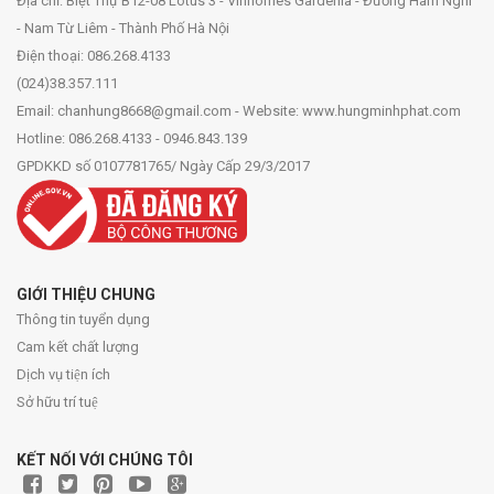
Địa chỉ: Biệt Thự B12-08 Lotus 3 - Vinhomes Gardenia - Đường Hàm Nghi
- Nam Từ Liêm - Thành Phố Hà Nội
Điện thoại: 086.268.4133
(024)38.357.111
Email: chanhung8668@gmail.com - Website: www.hungminhphat.com
Hotline: 086.268.4133 - 0946.843.139
GPDKKD số 0107781765/ Ngày Cấp 29/3/2017
GIỚI THIỆU CHUNG
Thông tin tuyển dụng
Cam kết chất lượng
Dịch vụ tiện ích
Sở hữu trí tuệ
KẾT NỐI VỚI CHÚNG TÔI