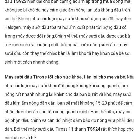
dầu
TS925
hiện đại cho bạn cảm giác ấm áp trong mùa đông mà
không sợ bị khô da hay cảm giác ấm nóng lan tỏa không đều trên
cơ thể. Không như các loại máy sưởi khác sử dụng sợi đốt hay đèn
Halogen, máy sưởi dầu tỏa ra hơi ấm xuất phát từ lượng dầu có
trong máy được đốt nóng.Chính vì thế, máy sưởi dầu được các bà
mẹ mới sinh ưa chuộng nhất bởi ngoài chức năng sưởi ấm, máy
sưởi dầu còn thay thế chiếc bàn là làm khô tã hay khăn của bé sơ
sinh một cách nhanh chóng.
Máy sưởi dầu Tiross tốt cho sức khỏe, tiện lợi cho mẹ và bé
: Nếu
như các loại máy sưởi khác đốt nóng không khí xung quanh, làm
nóng rất nhanh nhưng lại khiến cho da bạn bị rát và khô, máy sưởi
dầu làm ấm nóng dần dần, bạn sẽ mất khoảng 15-20 phút để cảm
nhận được hơi ấm lan tỏa xung quanh mình. Hơn thế nữa, máy có
bộ phận điều chỉnh và cân đối nhiệt đảm bảo độ nóng vừa phải, đều
đặn. Bởi thế máy sưởi dầu Tiross 11 thanh
TS924
rất thích hợp cho
các bà mẹ và bé