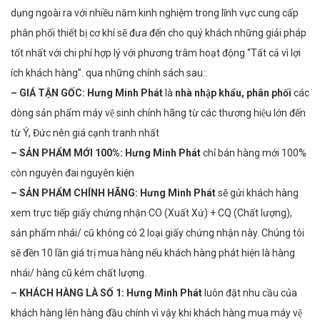
dụng ngoài ra với nhiều năm kinh nghiệm trong lĩnh vực cung cấp
phân phối thiết bị cơ khí sẽ đưa đến cho quý khách những giải pháp
tốt nhất với chi phí hợp lý với phương trâm hoạt động “Tất cả vì lợi
ích khách hàng”. qua những chính sách sau::
– GIÁ TẬN GỐC:
Hưng Minh Phát
là
nhà nhập khẩu, phân phối
các
dòng sản phẩm máy vệ sinh chính hãng từ các thương hiệu lớn đến
từ Ý, Đức nên giá cạnh tranh nhất
– SẢN PHẨM MỚI 100%:
Hưng Minh Phát
chỉ bán hàng mới 100%
còn nguyên đai nguyên kiện
–
SẢN PHẨM CHÍNH HÃNG:
Hưng Minh Phát
sẽ gửi khách hàng
xem trực tiếp giấy chứng nhận CO (Xuất Xứ) + CQ (Chất lượng),
sản phẩm nhái/ cũ không có 2 loại giấy chứng nhận này. Chúng tôi
sẽ đền 10 lần giá trị mua hàng nếu khách hàng phát hiện là hàng
nhái/ hàng cũ kém chất lượng.
– KHÁCH HÀNG LÀ SỐ 1:
Hưng Minh Phát
luôn đặt nhu cầu của
khách hàng lên hàng đầu chính vì vậy khi khách hàng mua máy vệ