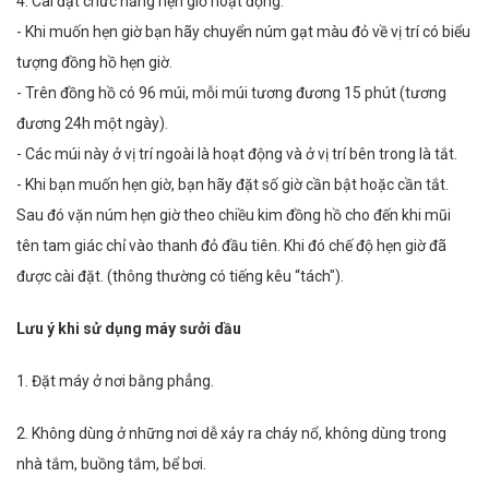
4. Cài đặt chức năng hẹn giờ hoạt động:
- Khi muốn hẹn giờ bạn hãy chuyển núm gạt màu đỏ về vị trí có biểu
tượng đồng hồ hẹn giờ.
- Trên đồng hồ có 96 múi, mỗi múi tương đương 15 phút (tương
đương 24h một ngày).
- Các múi này ở vị trí ngoài là hoạt động và ở vị trí bên trong là tắt.
- Khi bạn muốn hẹn giờ, bạn hãy đặt số giờ cần bật hoặc cần tắt.
Sau đó vặn núm hẹn giờ theo chiều kim đồng hồ cho đến khi mũi
tên tam giác chỉ vào thanh đỏ đầu tiên. Khi đó chế độ hẹn giờ đã
được cài đặt. (thông thường có tiếng kêu “tách").
Lưu ý khi sử dụng máy sưởi dầu
1. Đặt máy ở nơi bằng phẳng.
2. Không dùng ở những nơi dễ xảy ra cháy nổ, không dùng trong
nhà tắm, buồng tắm, bể bơi.