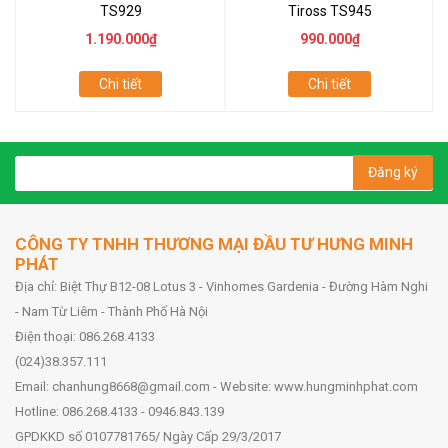
TS929
Tiross TS945
1.190.000₫
990.000₫
Chi tiết
Chi tiết
Đăng ký
CÔNG TY TNHH THƯƠNG MẠI ĐẦU TƯ HƯNG MINH
PHÁT
Địa chỉ: Biệt Thự B12-08 Lotus 3 - Vinhomes Gardenia - Đường Hàm Nghi
- Nam Từ Liêm - Thành Phố Hà Nội
Điện thoại: 086.268.4133
(024)38.357.111
Email: chanhung8668@gmail.com - Website: www.hungminhphat.com
Hotline: 086.268.4133 - 0946.843.139
GPDKKD số 0107781765/ Ngày Cấp 29/3/2017