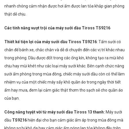
nhanh chóng cảm nhận được hơi ấm được lan tỏa khắp gian phòng
thật dễ chịu.
Các tính năng vượt trội của máy sưởi dầu Tiross
TS9216
Thiết kế tiện lợi của máy sưởi dầu Tiross TS9216
: Tấm sưởi có
chân đế bánh xe, chắc chắn và dễ di chuyển đến các vị trí khác nhau
trong phòng. Dầu được đốt trong các ống kín, không tạo ra mùi khó
chịu hay mùi khét như các loại máy sưởi khác. Bên cạnh chức năng
sưởi ấm phòng trong mùa đông, chiếc máy sưởi dầu còn có thể làm
nhiệm vụ của một chiếc máy sấy khô quần áo trong ngày thời tiết
ẩm hay mưa, đem lại cảm giác thật thơm tho sạch sẽ cho quần áo
của bạn.
Công năng tuyệt vời từ máy sưởi dầu Tiross 13 thanh:
Máy sưởi
dầu
TS9216
hiện đại cho bạn cảm giác ấm áp trong mùa đông mà
không sợ bị khô da hay cảm giác ấm nóng lan tỏa không đều trên