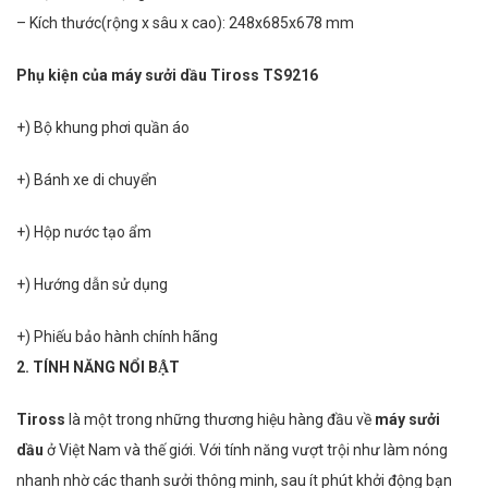
– Kích thước(rộng x sâu x cao):
248x685x678 mm
Phụ kiện của máy sưởi dầu Tiross TS9216
+) Bộ khung phơi quần áo
+) Bánh xe di chuyển
+) Hộp nước tạo ẩm
+) Hướng dẫn sử dụng
+) Phiếu bảo hành chính hãng
2. TÍNH NĂNG NỔI BẬT
Tiross
là một trong những thương hiệu hàng đầu về
máy sưởi
dầu
ở Việt Nam và thế giới. Với tính năng vượt trội như làm nóng
nhanh nhờ các thanh sưởi thông minh, sau ít phút khởi động bạn