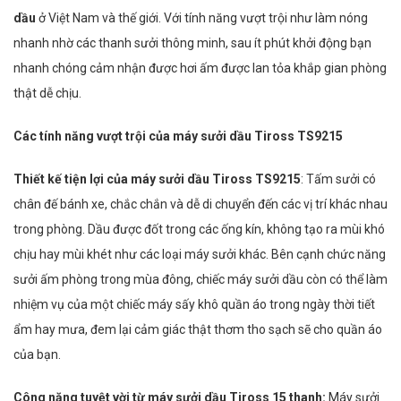
dầu
ở Việt Nam và thế giới. Với tính năng vượt trội như làm nóng
nhanh nhờ các thanh sưởi thông minh, sau ít phút khởi động bạn
nhanh chóng cảm nhận được hơi ấm được lan tỏa khắp gian phòng
thật dễ chịu.
Các tính năng vượt trội của máy sưởi dầu Tiross
TS9215
Thiết kế tiện lợi của máy sưởi dầu Tiross TS9215
: Tấm sưởi có
chân đế bánh xe, chắc chắn và dễ di chuyển đến các vị trí khác nhau
trong phòng. Dầu được đốt trong các ống kín, không tạo ra mùi khó
chịu hay mùi khét như các loại máy sưởi khác. Bên cạnh chức năng
sưởi ấm phòng trong mùa đông, chiếc máy sưởi dầu còn có thể làm
nhiệm vụ của một chiếc máy sấy khô quần áo trong ngày thời tiết
ẩm hay mưa, đem lại cảm giác thật thơm tho sạch sẽ cho quần áo
của bạn.
Công năng tuyệt vời từ máy sưởi dầu Tiross 15 thanh:
Máy sưởi