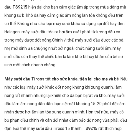
dầu
TS9215
hiện đại cho bạn cảm giác ấm áp trong mùa đông mà
không sợ bị khô da hay cảm giác ấm nóng lan tỏa không đều trên
cơ thể. Không như các loại máy sưởi khác sử dụng sợi đốt hay đèn
Halogen, máy sưởi dầu tỏa ra hơi ấm xuất phát từ lượng dầu có
trong máy được đốt nóng.Chính vì thế, máy sưởi dầu được các bà
mẹ mới sinh ưa chuộng nhất bởi ngoài chức năng sưởi ấm, máy
sưởi dầu còn thay thế chiếc bàn là làm khô tã hay khăn của bé sơ
sinh một cách nhanh chóng.
Máy sưởi dầu Tiross tốt cho sức khỏe, tiện lợi cho mẹ và bé
: Nếu
như các loại máy sưởi khác đốt nóng không khí xung quanh, làm
nóng rất nhanh nhưng lại khiến cho da bạn bị rát và khô, máy sưởi
dầu làm ấm nóng dần dần, bạn sẽ mất khoảng 15-20 phút để cảm
nhận được hơi ấm lan tỏa xung quanh mình. Hơn thế nữa, máy có
bộ phận điều chỉnh và cân đối nhiệt đảm bảo độ nóng vừa phải, đều
đặn. Bởi thế máy sưởi dầu Tiross 15 thanh
TS9215
rất thích hợp