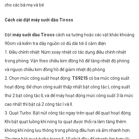
cho các bà mẹ và bé
Cách cài đặt máy sưởi dầu Tiross
Đặt
máy sưởi dầu Tiross
cách xa tường hoặc các vật khác khoảng
90cm và kiểm tra dây nguồn có đủ dài tới ổ cắm điện.
1. Điều chỉnh nhiệt: Núm xoay nhiệt có tác dụng điều chỉnh nhiệt
trong phòng. Vặn theo chiều kim đồng hồ để tăng nhiệt độ phòng
và ngược chiều kim đồng hồ để giảm nhiệt độ phòng.
2. Chọn mức công suất hoạt động:
TS9215
có ba mức công suất
hoạt động. Để chọn công suất thấp nhất bật công tắc I, công suất
thứ 2 bật công tắc II, và để máy hoạt động mức công suất 3 là mức
cao nhất thì bật cả 2 công tắc I và II.
3. Quạt Turbo: Bật nút công tắc ngay trên quạt để quạt hoạt động.
Khi bật quạt luồng khí nóng từ quạt được thổi ra làm tăng thêm
không khí nóng lưu thông trong phòng đều hơn và ấm nhanh hơn.
Thường bật quạt turbo trong 5-10 phút đầu để nhanh ấm hơn rồi